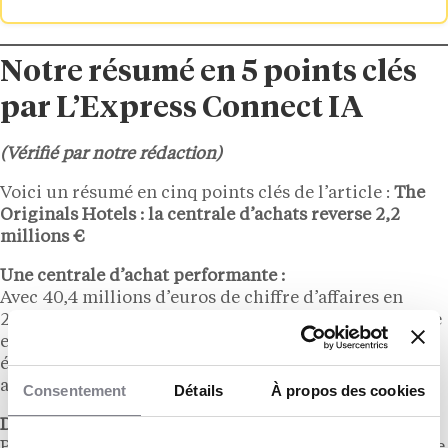
Notre résumé en 5 points clés
par L’Express Connect IA
(Vérifié par notre rédaction)
Voici un résumé en cinq points clés de l’article :
The
Originals Hotels : la centrale d’achats reverse 2,2
millions €
Une centrale d’achat performante :
Avec 40,4 millions d’euros de chiffre d’affaires en
2024 (+3,9 %), The Originals Shop confirme sa montée
en puissance comme levier économique pour 735
établissements, indépendamment de leur
appartenance à la coopérative.
Consentement
Détails
À propos des cookies
Des remises redistribuées équitablement :
Plus de 2,25 millions d’euros de remises de fin d’année