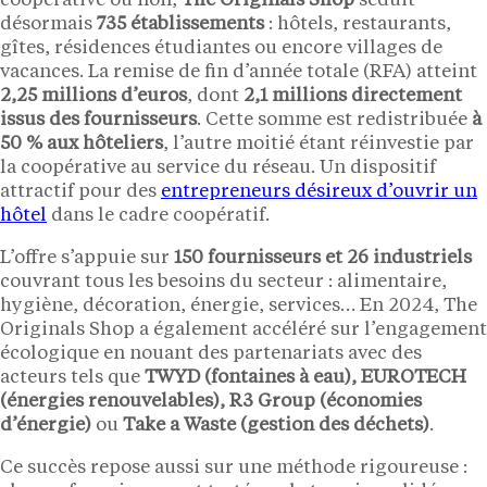
coopérative ou non,
The Originals Shop
séduit
désormais
735 établissements
: hôtels, restaurants,
gîtes, résidences étudiantes ou encore villages de
vacances. La remise de fin d’année totale (RFA) atteint
2,25 millions d’euros
, dont
2,1 millions directement
issus des fournisseurs
. Cette somme est redistribuée
à
50 % aux hôteliers
, l’autre moitié étant réinvestie par
la coopérative au service du réseau. Un dispositif
attractif pour des
entrepreneurs désireux d’ouvrir un
hôtel
dans le cadre coopératif.
L’offre s’appuie sur
150 fournisseurs et 26 industriels
couvrant tous les besoins du secteur : alimentaire,
hygiène, décoration, énergie, services… En 2024, The
Originals Shop a également accéléré sur l’engagement
écologique en nouant des partenariats avec des
acteurs tels que
TWYD (fontaines à eau), EUROTECH
(énergies renouvelables), R3 Group (économies
d’énergie)
ou
Take a Waste (gestion des déchets)
.
Ce succès repose aussi sur une méthode rigoureuse :