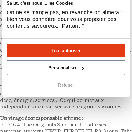
Salut, c'est nous ... les Cookies
(RFA) ont été générées, dont 2,1 millions provenant
On ne se mange pas, en revanche on aimerait
directement des fournisseurs. La moitié de cette
bien vous connaître pour vous proposer des
somme est reversée aux hôteliers, l’autre réinvestie
contenus savoureux. Partant ?
dans la coopérative.
Un modèle coopératif ouvert et transparent :
Gratuite, sans minimum d’achat, la centrale est
ouverte à tous les hôteliers. Elle fonctionne sur la base
Tout autoriser
d’une sélection rigoureuse des fournisseurs, d’un
intranet transparent et d’une gouvernance
Personnaliser
participative via un Club Achats.
Un catalogue large et structuré :
Refuser
L’offre regroupe 150 fournisseurs et 26 industriels
couvrant tous les besoins : alimentation, hygiène,
déco, énergie, services… Ce qui permet aux
indépendants de rivaliser avec les grands groupes.
Un virage écoresponsable affirmé :
En 2024, The Originals Shop a intensifié ses
partenariats verts (TWYD, EUROTECH, R3 Group, Take