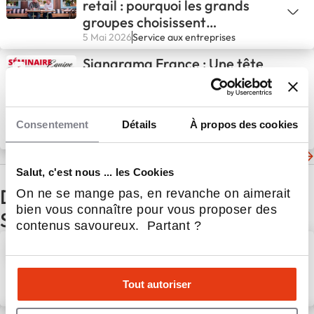
retail : pourquoi les grands
groupes choisissent
Signarama ?
5 Mai 2026
Service aux entreprises
Signarama France : Une tête
de réseau en séminaire pour
piloter la croissance de ses
franchisés
Consentement
Détails
À propos des cookies
28 Avr 2026
Service aux entreprises
Les dernières actualités du réseau Signarama
Salut, c'est nous ... les Cookies
D'autres actualités du secteur
On ne se mange pas, en revanche on aimerait
bien vous connaître pour vous proposer des
Service aux entreprises
contenus savoureux. Partant ?
Nouvelle implantation à
Rennes : David Bocher rejoint
le réseau Litha Espresso
Tout autoriser
31 Juil 2026
Service aux entreprises