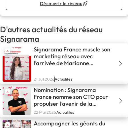
Découvrir le réseau
D'autres actualités du réseau
Signarama
Signarama France muscle son
marketing réseau avec
l’arrivée de Marianne
Bouteilloux
21 Juil 2026
Actualités
Nomination : Signarama
France nomme son CTO pour
propulser l’avenir de la
signalétique
22 Mai 2026
Actualités
Accompagner les géants du