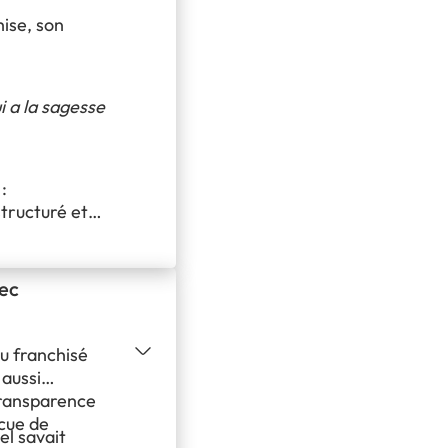
hise, son
i a la sagesse
:
tructuré et
vec
u franchisé
 aussi
transparence
ncue de
el savait