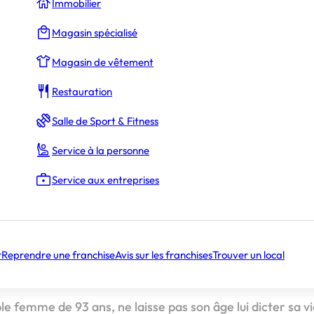
Immobilier
Magasin spécialisé
Martial Frugier
Magasin de vêtement
Restauration
re intergénérationnelle
Salle de Sport & Fitness
s
Service à la personne
est proposée par notre partenaire Papoos, rédigée par L
on.
Service aux entreprises
le rencontre
nérationnelle
r
Reprendre une franchise
Avis sur les franchises
Trouver un local
e femme de 93 ans, ne laisse pas son âge lui dicter sa v