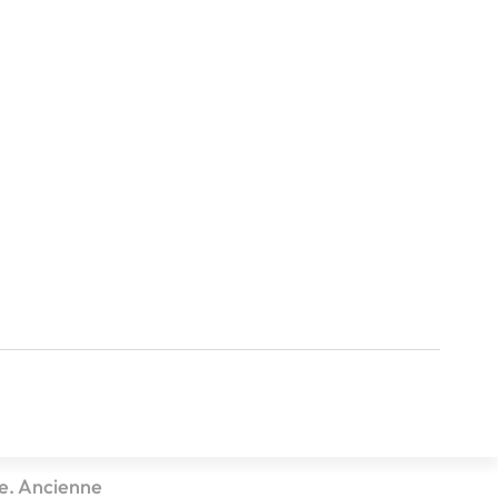
’Express Connect IA et
ie. Ancienne