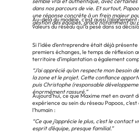
semblé vrai et authentique, avec certaines 
dans nos parcours de vie. Et surtout, Papoo
une réponse concrète à un frein majeur pour
Au-delà du modèle, c’est aussi l’alignement 
gestion des équipes, grâce notamment au pa
valeurs du réseau qui a pesé dans sa décisi
Si l’idée d’entreprendre était déjà présente
premiers échanges, le temps de réflexion a
territoire d’implantation a également comp
“J’ai apprécié qu’on respecte mon besoin de 
la zone et le projet. Cette confiance appor
puis Christophe (responsable développeme
énormément rassuré.”
Aujourd’hui, ce que Maxime met en avant d
expérience au sein du réseau Papoos, c’est
l’humain :
“Ce que j’apprécie le plus, c’est le contact v
esprit d’équipe, presque familial.”