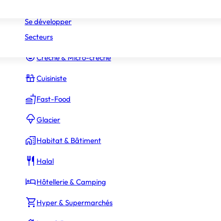
Réseaux
Commerce Associé
Se développer
Secteurs
Constructeur Piscines & Spas
Crèche & Micro-crèche
Cuisiniste
Fast-Food
Glacier
Habitat & Bâtiment
Halal
Hôtellerie & Camping
Hyper & Supermarchés