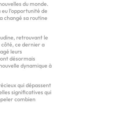
s nouvelles du monde.
a eu l’opportunité de
a changé sa routine
udine, retrouvant le
 côté, ce dernier a
tagé leurs
 sont désormais
 nouvelle dynamique à
récieux qui dépassent
lles significatives qui
appeler combien