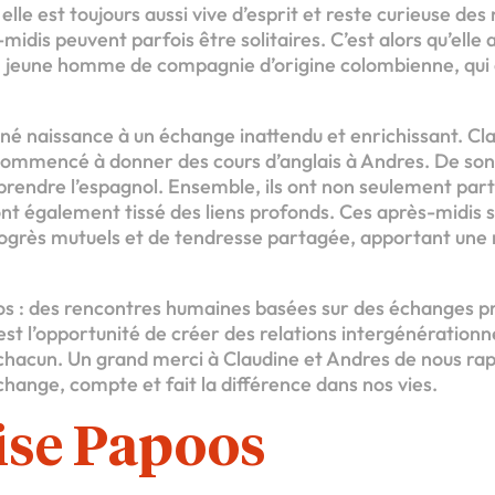
 elle est toujours aussi vive d’esprit et reste curieuse de
idis peuvent parfois être solitaires. C’est alors qu’elle 
 jeune homme de compagnie d’origine colombienne, qui 
né naissance à un échange inattendu et enrichissant. Cla
a commencé à donner des cours d’anglais à Andres. De son
pprendre l’espagnol. Ensemble, ils ont non seulement par
nt également tissé des liens profonds. Ces après-midis
rogrès mutuels et de tendresse partagée, apportant une
poos : des rencontres humaines basées sur des échanges p
est l’opportunité de créer des relations intergénérationne
e chacun. Un grand merci à Claudine et Andres de nous r
hange, compte et fait la différence dans nos vies.
ise Papoos