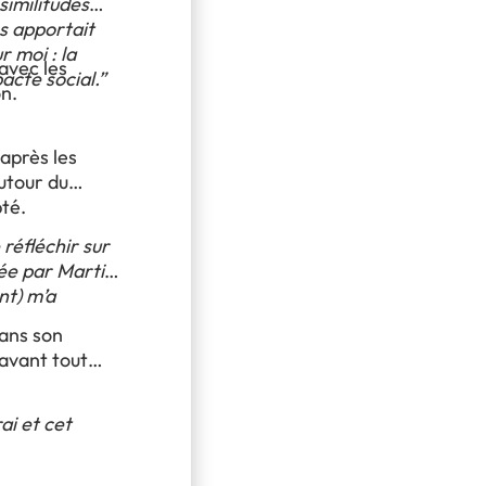
similitudes
s apportait
 moi : la
avec les
cte social.”
on.
 après les
utour du
té.
réfléchir sur
tée par Martial
nt) m’a
ans son
 avant tout
rai et cet