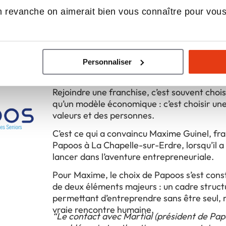
 revanche on aimerait bien vous connaître pour vou
ualités du réseau Papoos
Pourquoi Maxime Guinel a choisi de rej
Personnaliser
réseau Papoos à La Chapelle-sur-Erd
Rejoindre une franchise, c’est souvent chois
qu’un modèle économique : c’est choisir une
valeurs et des personnes.
C’est ce qui a convaincu Maxime Guinel, fr
Papoos à La Chapelle-sur-Erdre, lorsqu’il a
lancer dans l’aventure entrepreneuriale.
Pour Maxime, le choix de Papoos s’est cons
de deux éléments majeurs : un cadre struct
permettant d’entreprendre sans être seul, 
vraie rencontre humaine.
“Le contact avec Martial (président de Pap