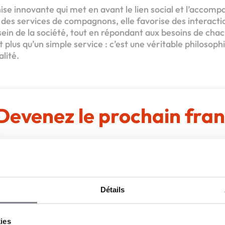
ise innovante qui met en avant le lien social et l’acco
 des services de compagnons, elle favorise des interacti
sein de la société, tout en répondant aux besoins de ch
 plus qu’un simple service : c’est une véritable philosoph
alité.
Devenez le prochain fran
apoos,
e Partenaire Bien-Vivre des Seniors
Apport personnel :
29 000 €
Détails
Découvrir le réseau
Demander une documentation
kies