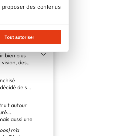
s proposer des contenus
oindre le
Tout autoriser
re
ir bien plus
 vision, des
anchisé
 décidé de se
truit autour
uré
mais aussi une
oos) m’a