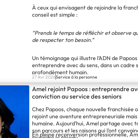
À ceux qui envisagent de rejoindre la franc
conseil est simple :
“Prends le temps de réfléchir et observe qu
de respecter ton besoin.”
Un témoignage qui illustre l’ADN de Papoos 
entreprendre avec du sens, dans un cadre s
profondément humain.
27 Avr 2026
Service à la personne
Amel rejoint Papoos : entreprendre a
conviction au service des seniors
Chez Papoos, chaque nouvelle franchisée o
rejoint une aventure entrepreneuriale mais
humaine. Aujourd’hui, Amel partage avec 
son parcours et les raisons qui l’ont convai
En pleine reconversion professionnelle, Am
rejoindre le réseau.