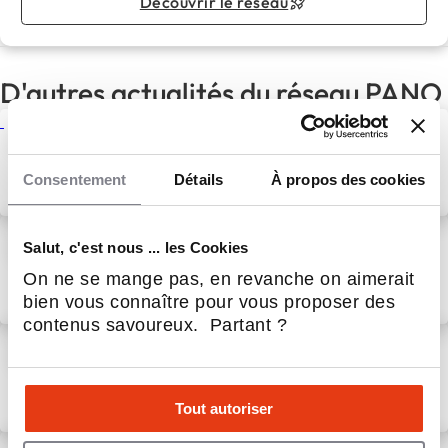
Découvrir le réseau
D'autres actualités du réseau PANO
Reprendre une agence PANO :
une autre façon de se lancer
dans l’entrepreneuriat
Consentement
Détails
À propos des cookies
3 Août 2026
Actualités
Les Trophées PANO 2026
Salut, c'est nous ... les Cookies
récompensent les meilleures
On ne se mange pas, en revanche on aimerait
réalisations du réseau
bien vous connaître pour vous proposer des
3 Août 2026
Service aux entreprises
contenus savoureux. Partant ?
Convention annuelle PANO
2026 : deux jours pour
construire l'avenir du réseau
Tout autoriser
3 Août 2026
Service aux entreprises