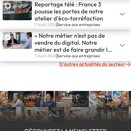
Reportage télé : France 3
pousse les portes de notre
atelier d'éco-torréfaction
7 Août 2026
Service aux entreprises
« Notre métier n’est pas de
vendre du digital. Notre
métier est de faire grandir les
entreprises. »
7 Août 2026
Service aux entreprises
D'autres actualités du secteur