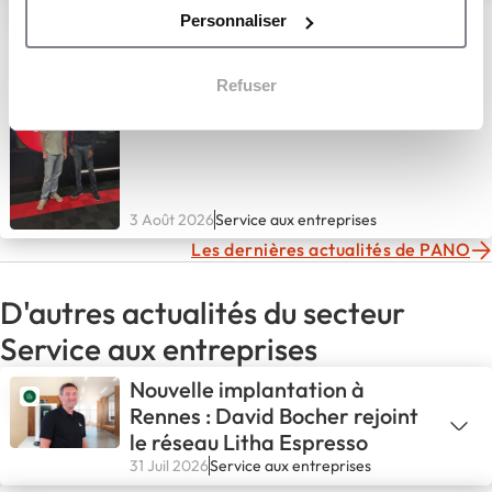
Le parrainage, un
Personnaliser
accompagnement clé avant
l'ouverture d'une agence
PANO
Refuser
3 Août 2026
Service aux entreprises
Les dernières actualités de PANO
D'autres actualités du secteur
Service aux entreprises
Nouvelle implantation à
Rennes : David Bocher rejoint
le réseau Litha Espresso
31 Juil 2026
Service aux entreprises