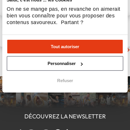
partenaires franchisés
On ne se mange pas, en revanche on aimerait
fondateurs
31 Juil 2026
Restauration
bien vous connaître pour vous proposer des
Argelès-sur-Mer : seconde
contenus savoureux. Partant ?
ouverture de la nouvelle
génération architecturale de
L'ATELIER PAPILLES !
31 Juil 2026
Restauration
Tout autoriser
D'autres actualités du secteur
Personnaliser
Refuser
DÉCOUVREZ LA NEWSLETTER