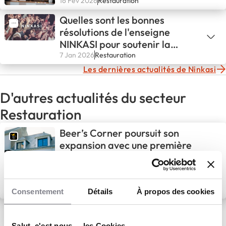
16 Fév 2026
Restauration
Quelles sont les bonnes
résolutions de l'enseigne
NINKASI pour soutenir la
culture en 2026?
7 Jan 2026
Restauration
Les dernières actualités de Ninkasi
D'autres actualités du secteur
Restauration
Beer’s Corner poursuit son
expansion avec une première
implantation en Bretagne
5 Août 2026
Restauration
Consentement
Détails
À propos des cookies
ZENDÖNER lance son
Programme des 20
Salut, c'est nous ... les Cookies