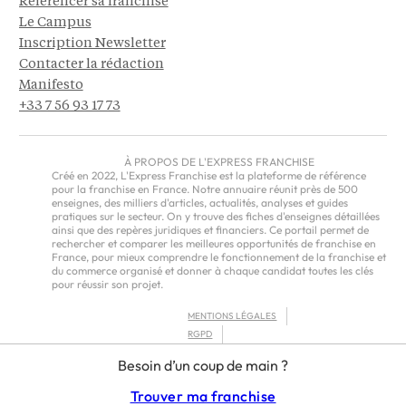
Référencer sa franchise
Le Campus
Inscription Newsletter
Contacter la rédaction
Manifesto
+33 7 56 93 17 73
À PROPOS DE L'EXPRESS FRANCHISE
Créé en 2022, L'Express Franchise est la plateforme de référence
pour la franchise en France. Notre annuaire réunit près de 500
enseignes, des milliers d'articles, actualités, analyses et guides
pratiques sur le secteur. On y trouve des fiches d'enseignes détaillées
ainsi que des repères juridiques et financiers. Ce portail permet de
rechercher et comparer les meilleures opportunités de franchise en
France, pour mieux comprendre le fonctionnement de la franchise et
du commerce organisé et donner à chaque candidat toutes les clés
pour réussir son projet.
MENTIONS LÉGALES
RGPD
CGU
Besoin d’un coup de main ?
CGV – EUROPE
Trouver ma franchise