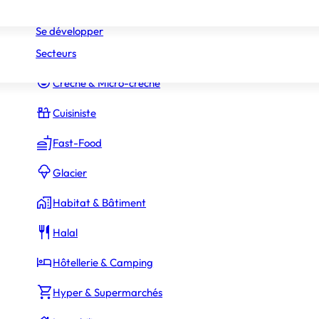
Réseaux
Commerce Associé
Se développer
Secteurs
Constructeur Piscines & Spas
Crèche & Micro-crèche
Cuisiniste
Fast-Food
Glacier
Habitat & Bâtiment
Halal
Hôtellerie & Camping
Hyper & Supermarchés