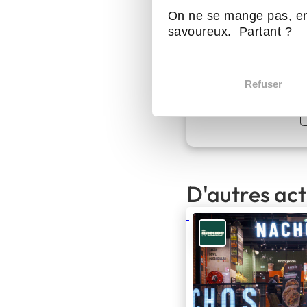
On ne se mange pas, en
N
savoureux. Partant ?
L
NACHOS
Refuser
D'autres ac