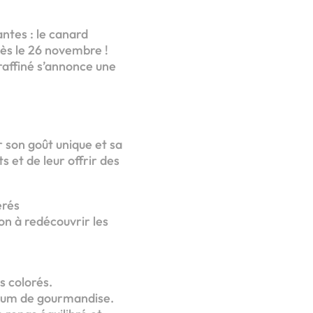
ntes : le canard
dès le 26 novembre !
 raffiné s’annonce une
r son goût unique et sa
 et de leur offrir des
érés
ion à redécouvrir les
s colorés.
imum de gourmandise.