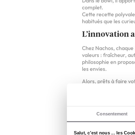
Dans le bowl, il appor
complet.
Cette recette polyvale
habitués que les curie
L’innovation a
Chez Nachos, chaque sa
valeurs : fraîcheur, 
philosophie en proposa
les envies.
Alors, prêts à faire 
26 novembre pour (re)d
gourmandise.
Consentement
Salut, c'est nous ... les Coo