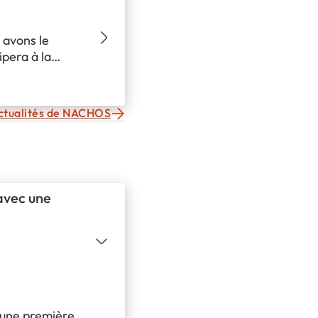
 avons le
pera à la
t
vestisseurs se
bre Palais des
actualités de NACHOS
avec une
 une première