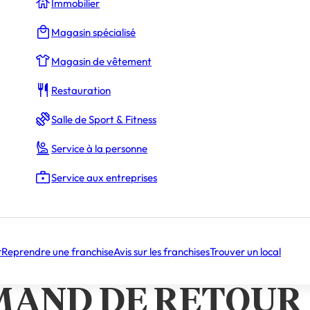
Immobilier
Magasin spécialisé
Magasin de vêtement
La Rédaction
Restauration
Salle de Sport & Fitness
NACHOS : L’EFFILOCHÉ DE CANARD GOURMAND DE RETOUR
Service à la personne
ttendu, après un succès confirmé
 au service de vos papilles
Service aux entreprises
CAN BY NACHOS :
ILOCHÉ DE CANAR
r
Reprendre une franchise
Avis sur les franchises
Trouver un local
AND DE RETOUR