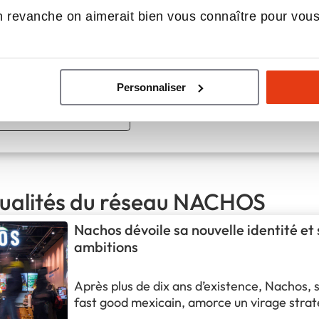
 revanche on aimerait bien vous connaître pour vou
ACHOS,
e plus sain des mexicains
Apport personnel :
80 000 €
Personnaliser
Découvrir le réseau
Demander une documentation
tualités du réseau NACHOS
Nachos dévoile sa nouvelle identité et 
ambitions
Après plus de dix ans d’existence, Nachos, s
fast good mexicain, amorce un virage stra
une refonte complète de son identité visuel