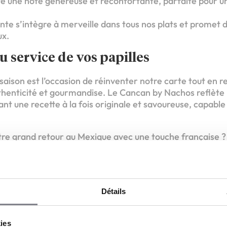
te une note généreuse et réconfortante, parfaite pour un
nte s’intègre à merveille dans tous nos plats et promet d
ux.
u service de vos papilles
ison est l’occasion de réinventer notre carte tout en re
authenticité et gourmandise. Le Cancan by Nachos reflète
nt une recette à la fois originale et savoureuse, capable 
votre grand retour au Mexique avec une touche française 
écouvrir cette recette unique et profiter d’un hiver placé
Détails
Devenez le prochain fran
kies