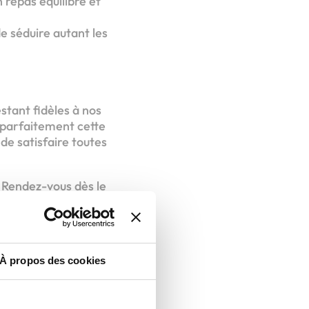
 repas équilibré et
e séduire autant les
stant fidèles à nos
 parfaitement cette
de satisfaire toutes
? Rendez-vous dès le
 sous le signe de la
À propos des cookies
chisé