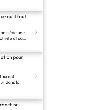
t esthétique :
leine expansion
ce qu’il faut
 possède une
tivité et sa
lantation en
e vente ?
ion en centre
ption pour
 Nachos,…
staurant
ur dans la
re l’année
 Nachos. Nous
ments
ranchise
 franchisé