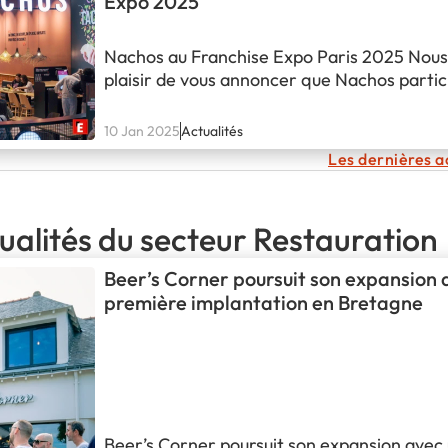
Expo 2025
passionné. Nos…
Nachos au Franchise Expo Paris 2025 Nous
plaisir de vous annoncer que Nachos partici
Franchise Expo Paris 2025 ! Cet événemen
incontournable pour les entrepreneurs et in
10 Jan 2025
Actualités
tiendra les 15, 16 et 17 mars à Paris, au célè
Les dernières 
Expositions de la Porte de…
ualités du secteur Restauration
Beer’s Corner poursuit son expansion 
première implantation en Bretagne
Beer’s Corner poursuit son expansion avec