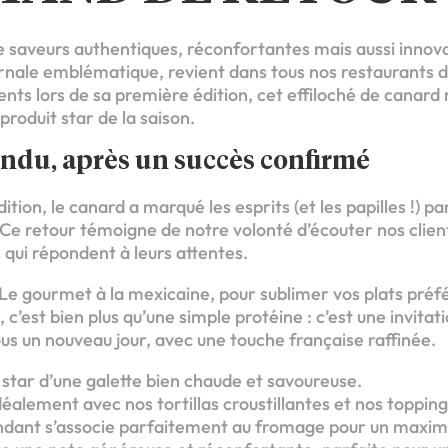
e saveurs authentiques, réconfortantes mais aussi innova
vernale emblématique, revient dans tous nos restaurants 
ents lors de sa première édition, cet effiloché de canard
roduit star de la saison.
endu, après un succès confirmé
tion, le canard a marqué les esprits (et les papilles !) pa
 Ce retour témoigne de notre volonté d’écouter nos clients
 qui répondent à leurs attentes.
 Le gourmet à la mexicaine, pour sublimer vos plats préf
, c’est bien plus qu’une simple protéine : c’est une invitat
us un nouveau jour, avec une touche française raffinée.
la star d’une galette bien chaude et savoureuse.
idéalement avec nos tortillas croustillantes et nos topping
fondant s’associe parfaitement au fromage pour un max