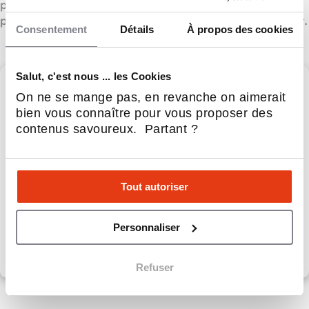
propose un accompagnement complet pour ses
partenaires, favorisant leur réussite dès le premier jour.
Consentement
Détails
À propos des cookies
Salut, c'est nous ... les Cookies
MARIETTE – PAINS &
On ne se mange pas, en revanche on aimerait
PATISSERIES
bien vous connaître pour vous proposer des
contenus savoureux. Partant ?
MARIETTE - PAINS & PATISSERIES,
Boulangerie moderne rentable, sans contraintes, au
service quotidien clients
Tout autoriser
Apport personnel :
100 000 €
Personnaliser
Découvrir le réseau
Refuser