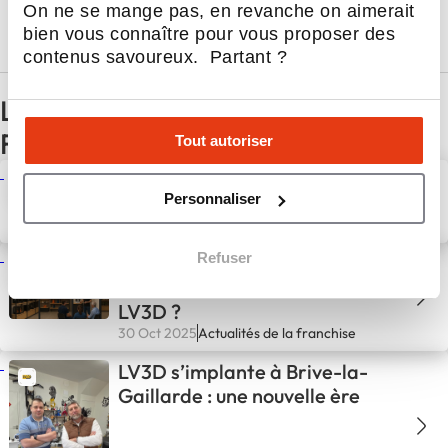
On ne se mange pas, en revanche on aimerait
Rejoindre LV3D FRANCE en 3 points
bien vous connaître pour vous proposer des
contenus savoureux. Partant ?
Les dernières actualités de LV3D
FRANCE
Tout autoriser
LV3D muscle sa stratégie
Personnaliser
nationale !
30 Oct 2025
Actualités de la franchise
Refuser
Pourquoi ouvrir un magasin qui
vend de l’impression 3D avec
LV3D ?
30 Oct 2025
Actualités de la franchise
LV3D s’implante à Brive-la-
Gaillarde : une nouvelle ère