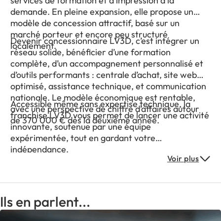
services de formation et d’impression à la
demande. En pleine expansion, elle propose un
modèle de concession attractif, basé sur un
marché porteur et encore peu structuré
Devenir concessionnaire LV3D, c’est intégrer un
localement.
réseau solide, bénéficier d’une formation
complète, d’un accompagnement personnalisé et
d’outils performants : centrale d’achat, site web
optimisé, assistance technique, et communication
nationale. Le modèle économique est rentable,
Accessible même sans expertise technique, la
avec une perspective de chiffre d’affaires autour
franchise LV3D vous permet de lancer une activité
de 370 000 € dès la deuxième année.
innovante, soutenue par une équipe
expérimentée, tout en gardant votre
indépendance.
Voir plus
Ils en parlent...