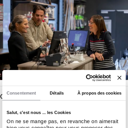
Consentement
Détails
À propos des cookies
Questions principales
Les atouts du secteur d'activité
Salut, c'est nous ... les Cookies
On ne se mange pas, en revanche on aimerait
bien vous connaître pour vous proposer des