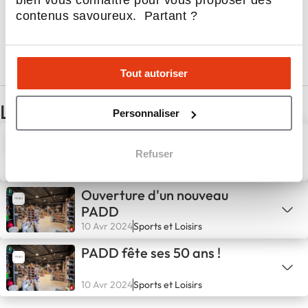
Profils recherchés
contenus savoureux. Partant ?
Rejoindre PADD en 4 points
Tout autoriser
Les dernières actualités de PADD
Personnaliser
Ouverture de la PADD
ACADEMIE
Refuser
10 Avr 2024
Sports et Loisirs
Ouverture d'un nouveau
PADD
10 Avr 2024
Sports et Loisirs
PADD fête ses 50 ans !
10 Avr 2024
Sports et Loisirs