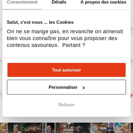
Consentement
Détails
À propos des cookies
implantation en Bretagne
Salut, c'est nous ... les Cookies
5 Août 2026
Restauration
On ne se mange pas, en revanche on aimerait
ZENDÖNER lance son
bien vous connaître pour vous proposer des
Programme des 20
contenus savoureux. Partant ?
partenaires franchisés
fondateurs
31 Juil 2026
Restauration
Argelès-sur-Mer : seconde
Tout autoriser
ouverture de la nouvelle
génération architecturale de
L'ATELIER PAPILLES !
31 Juil 2026
Restauration
Personnaliser
D'autres actualités du secteur
Refuser