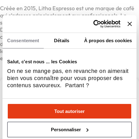
Créée en 2015, Litha Espresso est une marque de café
qui s’adresse principalement aux professionnels. Le
secteur du café est en perpétuelle progression.
Déguster un café entre collègues ou offrir un café à un
client est devenu une norme à laquelle il est impossible
Consentement
Détails
À propos des cookies
de déroger. 76% des français consomment du café sur
leur lieu de travail, le cœur de cible se porte sur les TPE
et PME.
Salut, c'est nous ... les Cookies
On ne se mange pas, en revanche on aimerait
bien vous connaître pour vous proposer des
contenus savoureux. Partant ?
Litha Espresso
Tout autoriser
Litha Espresso, Spécialiste de la pause café en entreprise
Apport personnel :
15 000 €
Personnaliser