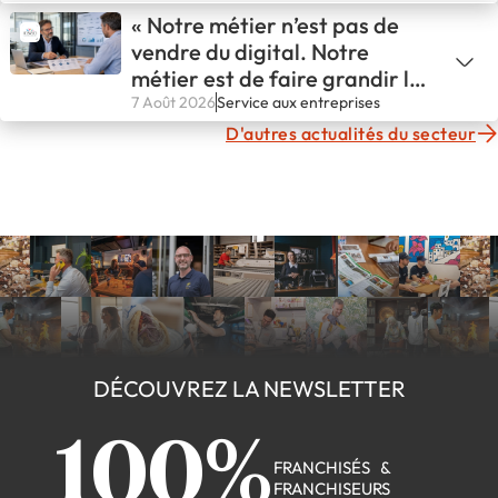
« Notre métier n’est pas de
vendre du digital. Notre
métier est de faire grandir les
entreprises. »
7 Août 2026
Service aux entreprises
D'autres actualités du secteur
DÉCOUVREZ LA NEWSLETTER
100%
FRANCHISÉS &
FRANCHISEURS