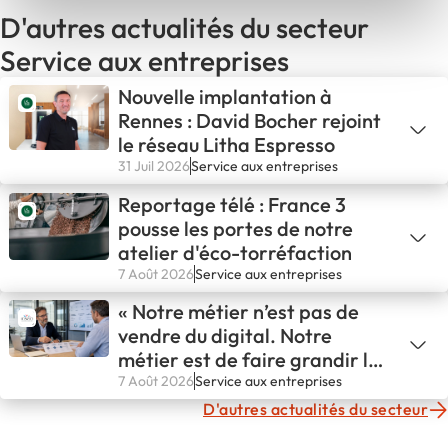
D'autres actualités du secteur
Service aux entreprises
Nouvelle implantation à
Rennes : David Bocher rejoint
le réseau Litha Espresso
31 Juil 2026
Service aux entreprises
Reportage télé : France 3
pousse les portes de notre
atelier d'éco-torréfaction
7 Août 2026
Service aux entreprises
« Notre métier n’est pas de
vendre du digital. Notre
métier est de faire grandir les
entreprises. »
7 Août 2026
Service aux entreprises
D'autres actualités du secteur