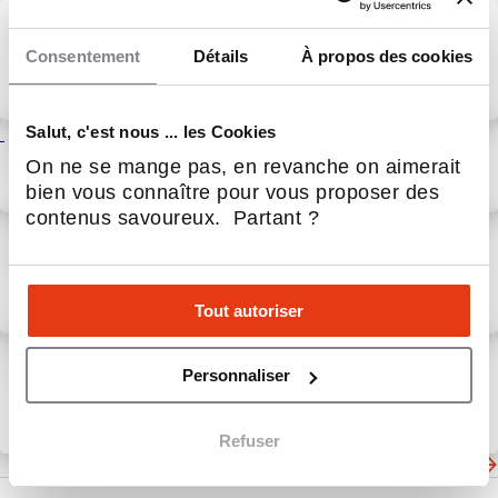
Reportage télé : France 3
pousse les portes de notre
Consentement
Détails
À propos des cookies
atelier d'éco-torréfaction
7 Août 2026
Service aux entreprises
Salut, c'est nous ... les Cookies
Litha Espresso à Evreux :
On ne se mange pas, en revanche on aimerait
portrait de Lucas Claudic
bien vous connaître pour vous proposer des
31 Juil 2026
Actualités
contenus savoureux. Partant ?
Bien plus que du café en
entreprise
Tout autoriser
24 Juil 2026
Service aux entreprises
Litha Espresso accélère avec
Personnaliser
le direct trade pour sécuriser
et sublimer l’avenir du café
10 Juil 2026
Service aux entreprises
Refuser
Les dernières actualités de Litha Espresso