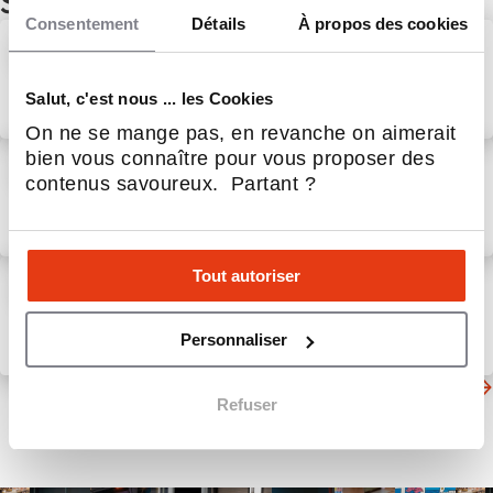
Service aux entreprises
Consentement
Détails
À propos des cookies
Nouvelle implantation à
Rennes : David Bocher rejoint
le réseau Litha Espresso
Salut, c'est nous ... les Cookies
31 Juil 2026
Service aux entreprises
On ne se mange pas, en revanche on aimerait
bien vous connaître pour vous proposer des
Reportage télé : France 3
contenus savoureux. Partant ?
pousse les portes de notre
atelier d'éco-torréfaction
7 Août 2026
Service aux entreprises
« Notre métier n’est pas de
Tout autoriser
vendre du digital. Notre
métier est de faire grandir les
Personnaliser
entreprises. »
7 Août 2026
Service aux entreprises
D'autres actualités du secteur
Refuser