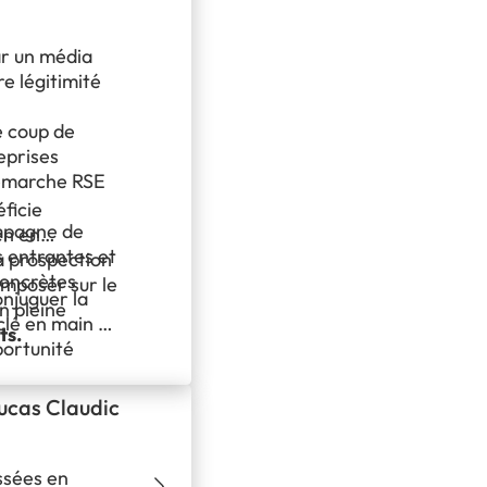
ar un média
e légitimité
e coup de
reprises
démarche RSE
ficie
mpagne de
en en
 entrantes et
 la prospection
concrètes
imposer sur le
onjuguer la
n pleine
clé en main et
ts.
ortunité
 porteuse de
diatique.
Lucas Claudic
ssées en