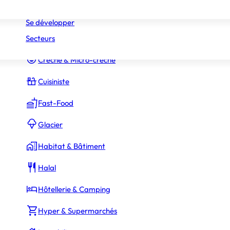
Réseaux
Commerce Associé
Se développer
Secteurs
Constructeur Piscines & Spas
Crèche & Micro-crèche
Cuisiniste
Fast-Food
Glacier
Habitat & Bâtiment
Halal
Hôtellerie & Camping
Hyper & Supermarchés