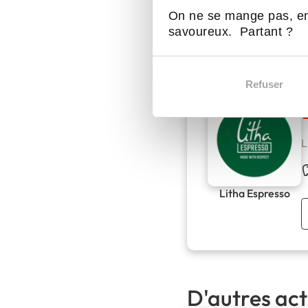
Encouragez les employ
On ne se mange pas, en
en un pilier de la réuss
savoureux. Partant ?
Refuser
L
Litha Espresso
D'autres act