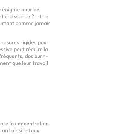
ne énigme pour de
et croissance ?
Litha
ourtant comme jamais
mesures rigides pour
ssive peut réduire la
fréquents, des burn-
ment que leur travail
liore la concentration
tant ainsi le taux