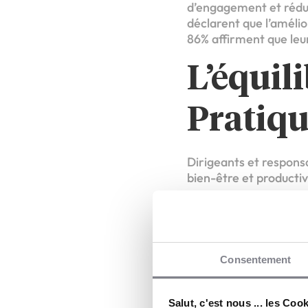
d’engagement et rédui
déclarent que l’amélior
86% affirment que leu
L’équil
Pratiq
Dirigeants et responsa
bien-être et productivi
• Création d’espaces d
• Activités détente et 
Consentement
• Flexibilité horaire :
• Encourager les pause
Salut, c'est nous ... les Coo