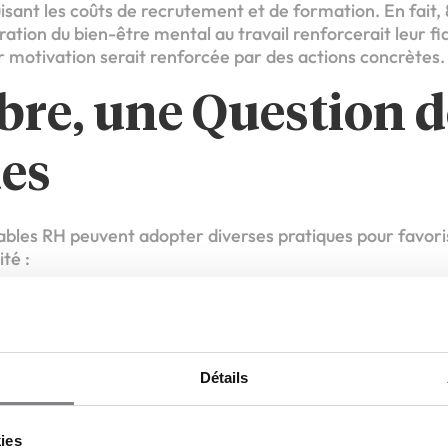
sant les coûts de recrutement et de formation. En fait, 
ation du bien-être mental au travail renforcerait leur fidé
r motivation serait renforcée par des actions concrètes.
ibre, une Question d
ues
bles RH peuvent adopter diverses pratiques pour favorise
té :
e détente inspirants : Des lieux calmes pour se ressource
relaxation : Yoga, méditation, et autres ateliers bien-être
Détails
 Horaires modulables et télétravail pour un meilleur équilib
s régulières : Instaurer une culture de la pause pour se r
kies