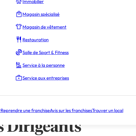
Immobilier
Magasin spécialisé
Magasin de vêtement
Restauration
La Rédaction
Salle de Sport & Fitness
Service à la personne
il : Défi et Enjeu pour les Dirigeants
Service aux entreprises
l : Un Investissement Rentable
Question de Pratiques
e au travail : Défi e
r
Reprendre une franchise
Avis sur les franchises
Trouver un local
s Dirigeants