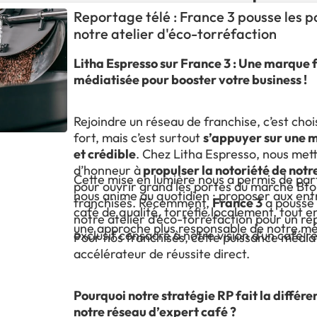
Reportage télé : France 3 pousse les p
notre atelier d'éco-torréfaction
Litha Espresso sur France 3 : Une marque f
médiatisée pour booster votre business !
Rejoindre un réseau de franchise, c’est choi
fort, mais c’est surtout
s’appuyer sur une m
et crédible
. Chez Litha Espresso, nous met
d’honneur à
propulser la notoriété de notr
Cette mise en lumière nous a permis de par
pour ouvrir grand les portes du marché Bto
nous anime au quotidien : proposer aux ent
franchisés. Récemment,
France 3
a poussé 
café de qualité, torréfié localement, tout 
notre atelier d’éco-torréfaction pour un r
une approche plus responsable de notre mé
exclusif consacré à notre vision d’un café r
Pour nos franchisés, cette puissance média
accélérateur de réussite direct.
Pourquoi notre stratégie RP fait la différ
notre réseau d’expert café ?