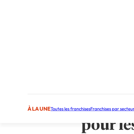
Publié par 
Sommaire
Bien-être au trava
Détente au Travai
L’équilibre, une 
Bien-êtr
À LA UNE
Toutes les franchises
Franchises par secteu
pour le