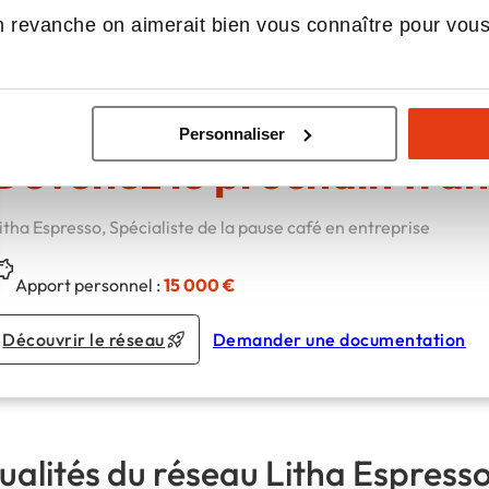
és à prendre des pauses café régulières et transformez 
 revanche on aimerait bien vous connaître pour vou
ite.
Personnaliser
Devenez le prochain fran
itha Espresso, Spécialiste de la pause café en entreprise
Apport personnel :
15 000 €
Découvrir le réseau
Demander une documentation
ualités du réseau Litha Espress