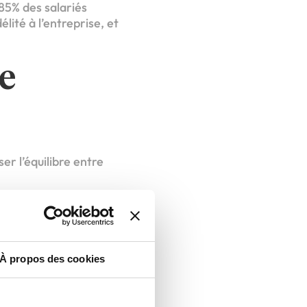
85% des salariés
lité à l’entreprise, et
e
r l’équilibre entre
r.
.
À propos des cookies
re vie pro/perso.
essourcer.