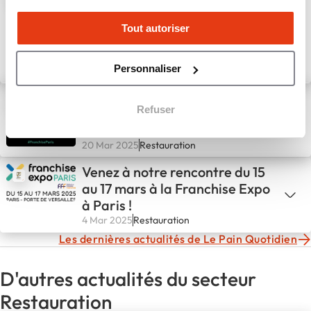
la Gare Montparnasse !
Tout autoriser
Personnaliser
1 Avr 2025
Restauration
Des rencontres et des projets
Refuser
inspirants à la Franchise Expo
Paris
20 Mar 2025
Restauration
Venez à notre rencontre du 15
au 17 mars à la Franchise Expo
à Paris !
4 Mar 2025
Restauration
Les dernières actualités de Le Pain Quotidien
D'autres actualités du secteur
Restauration