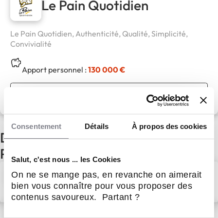
Le Pain Quotidien
Le Pain Quotidien, Authenticité, Qualité, Simplicité,
Convivialité
Apport personnel :
130 000 €
Découvrir le réseau
Consentement
Détails
À propos des cookies
D'autres actualités du réseau Le
Pain Quotidien
Salut, c'est nous ... les Cookies
Pourquoi choisir la franchise
On ne se mange pas, en revanche on aimerait
pour entreprendre ?
bien vous connaître pour vous proposer des
15 Avr 2025
Restauration
contenus savoureux. Partant ?
Le Pain Quotidien s’installe à