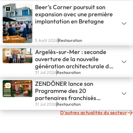
Beer’s Corner poursuit son
expansion avec une première
implantation en Bretagne
5 Août 2026
Restauration
Argelès-sur-Mer : seconde
ouverture de la nouvelle
génération architecturale de
L'ATELIER PAPILLES !
31 Juil 2026
Restauration
ZENDÖNER lance son
Programme des 20
partenaires franchisés
fondateurs
31 Juil 2026
Restauration
D'autres actualités du secteur