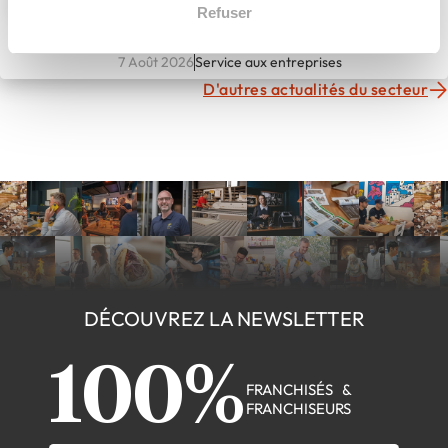
Refuser
vendre du digital. Notre
métier est de faire grandir les
entreprises. »
7 Août 2026
Service aux entreprises
D'autres actualités du secteur
DÉCOUVREZ LA NEWSLETTER
100%
FRANCHISÉS &
FRANCHISEURS