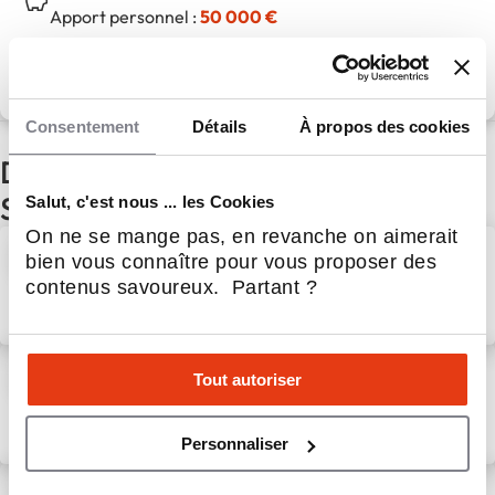
Apport personnel :
50 000 €
Découvrir le réseau
Consentement
Détails
À propos des cookies
D'autres actualités du secteur
Service aux entreprises
Salut, c'est nous ... les Cookies
On ne se mange pas, en revanche on aimerait
Nouvelle implantation à
bien vous connaître pour vous proposer des
Rennes : David Bocher rejoint
contenus savoureux. Partant ?
le réseau Litha Espresso
31 Juil 2026
Service aux entreprises
Reportage télé : France 3
Tout autoriser
pousse les portes de notre
atelier d'éco-torréfaction
Personnaliser
7 Août 2026
Service aux entreprises
« Notre métier n’est pas de