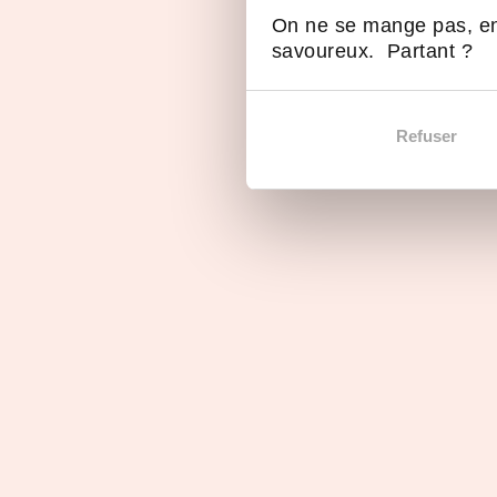
On ne se mange pas, en
savoureux. Partant ?
Refuser
Parole de franchiseur
Parol
Sylvain DIZERENS,
Cathe
Président Kunz Trade
Direc
Mark
En images