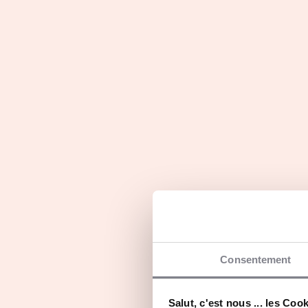
Au sein de notre Enseigne, vous devenez votre
Notre Ecole de formation, L’Atelier de Liset
métier et vous transmet notre savoir-faire.
Rejoindre notre Enseigne, c’est s’entourer d’e
les clefs pour réussir dans un commerce de pr
Ils en parlent...
Consentement
Salut, c'est nous ... les Coo