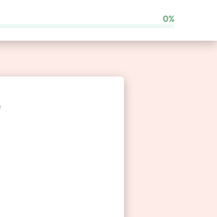
0%
Comparateur de franchises
e
Besoin d’un coup de main ?