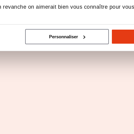
 revanche on aimerait bien vous connaître pour vou
Personnaliser
e de franchiseur
Parole de franchisé(e)(s)
rine Straumann,
Angélique et Benja
trice d’Enseigne
Allary, Adhérents Mu
Sites Kunz Pressing