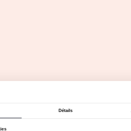
 propre patron et bénéficiez de notre savoir-faire.
te, vous accompagne pas à pas dans l’apprentissage du
xperts dans leurs domaines et s’assurer d’avoir toutes
oximité avec une forte rentabilité.
Détails
kies