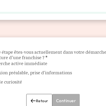
LES ENSEIGNES
MÉDIA
AGENDA
DÉCOUVRIR
ALISÉ
KUNZ PRESSING
e étape êtes-vous actuellement dans votre démarch
ture d’une franchise ?
*
rche active immédiate
xion préalable, prise d'informations
e curiosité
Continuer
Retour