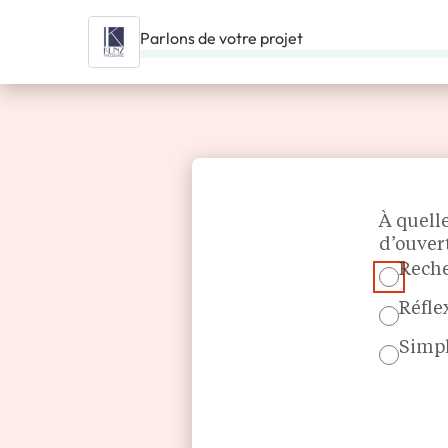
Parlons de votre projet
ACCUEIL
NOS FRANCHISES
MAGASIN & COMMERCE SPÉCI
Section
À quell
d’ouver
Reche
Réfle
Simpl