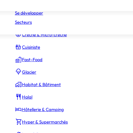
Réseaux
Commerce Associé
Se développer
Secteurs
Constructeur Piscines & Spas
Crèche & Micro-crèche
Cuisiniste
Fast-Food
Glacier
Habitat & Bâtiment
Halal
Hôtellerie & Camping
Hyper & Supermarchés