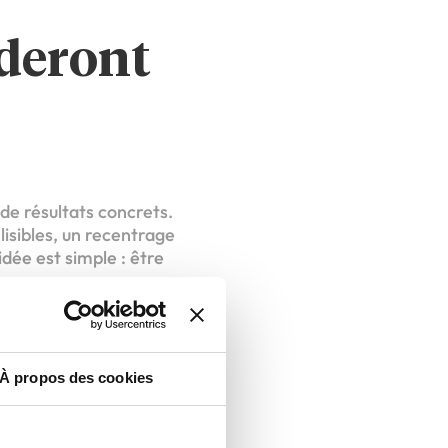
ideront
 de résultats concrets.
lisibles, un recentrage
idée est simple : être
fier la vie des
À propos des cookies
al, ce qui nécessite un
 point sera central.
de. Moins de