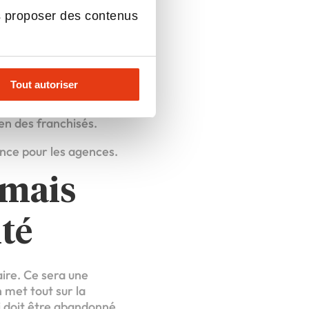
s proposer des contenus
ée
 mois avec l’arrivée
Tout autoriser
 renforcer son rôle
er les chantiers IA et
ien des franchisés.
ance pour les agences.
 mais
té
aire. Ce sera une
 met tout sur la
ui doit être abandonné.