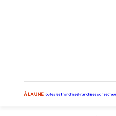
Publié par 
Sommaire
Un réseau dirigé p
Trois grands chan
1. Mieux lir
2. Clarifier
À LA UNE
Toutes les franchises
Franchises par secteu
3. Accélére
Un moment d’alig