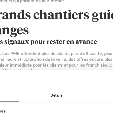
eurs qui parlent de leur métier.
rands chantiers gu
anges
les signaux pour rester en avance
 Les PME attendent plus de clarté, plus d’efficacité, plus
lleure structuration de la veille, des offres encore plus 
aleur immédiate pour les clients et pour les franchisés. L’
lutôt que de subir.
e fonctionnement du réseau pour simpli
Détails
ien quand chacun sait : ce qui est décidé au niveau centr
a participation, et ce qui doit être construit ensemble. Ce
kies
is pour rendre les choses plus lisibles. Moins d’incertitu