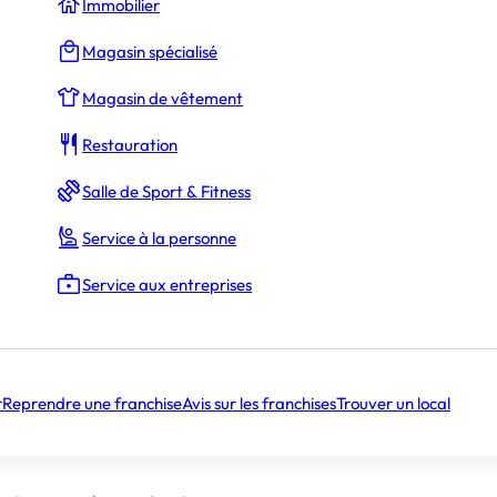
Immobilier
Magasin spécialisé
Magasin de vêtement
Restauration
Salle de Sport & Fitness
Ludovic Hervault
Service à la personne
Service aux entreprises
ar ceux qui vivent la réalité du terrain
tiers guideront les échanges
e les signaux pour rester en avance
 le fonctionnement du réseau pour simplifier la vie des franchisé
r
Reprendre une franchise
Avis sur les franchises
Trouver un local
r l’innovation… mais de manière organisée
nement, mais surtout un moment de vérité