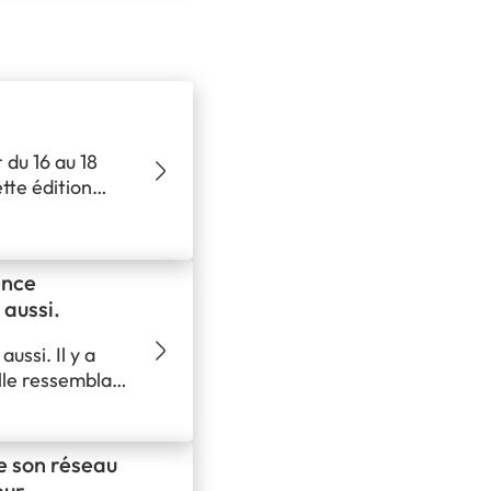
 du 16 au 18
te édition
 sa ville.
ront sur leurs
atiques
ence
ont…
 aussi.
ussi. Il y a
lle ressemblait
it ChatGPT. On
rateur un peu
re son réseau
eur