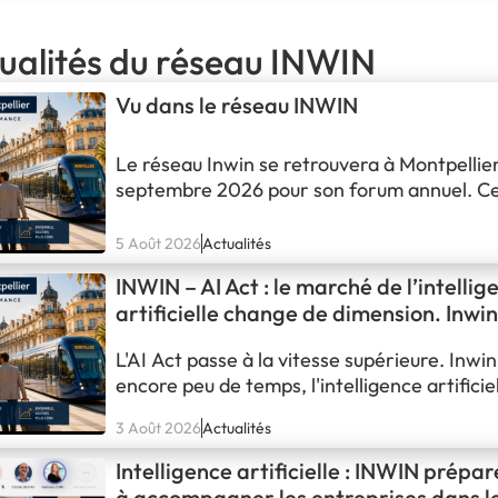
tualités du réseau INWIN
Vu dans le réseau INWIN
Le réseau Inwin se retrouvera à Montpellier
septembre 2026 pour son forum annuel. Cet
sera accueillie par Inwin Hérault, au cœur de
Pendant trois jours, les franchisés échange
5 Août 2026
Actualités
retours terrain, partageront les bonnes pr
INWIN – AI Act : le marché de l’intellig
observées d’une agence à l’autre et définir
artificielle change de dimension. Inwin
L'AI Act passe à la vitesse supérieure. Inwin a
encore peu de temps, l'intelligence artificie
à une grande cour de récréation. On testa
3 Août 2026
Actualités
générait quelques textes. On bricolait une
automatisation. On demandait à un collabo
Intelligence artificielle : INWIN prépa
curieux de « regarder ce qu'on pourrait…
à accompagner les entreprises dans l