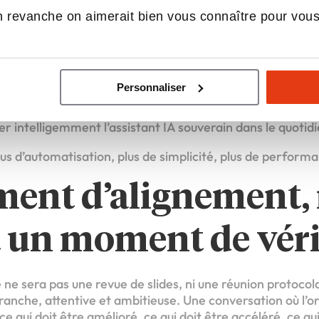
nfort pour tout le monde.
 revanche on aimerait bien vous connaître pour vou
’innovation… mais de manière organis
ie de l’ADN d’INWIN. Et elle s’est structurée ces derniers
Personnaliser
leinement opérationnel. Le comité stratégique visera à :
que réseau, clarifier les priorités technologiques, organis
rer intelligemment l’assistant IA souverain dans le quotid
plus d’automatisation, plus de simplicité, plus de perform
ent d’alignement,
 un moment de véri
ne sera pas une revue de slides, ni une réunion protocol
franche, attentive et ambitieuse. Une conversation où l’on
 ce qui doit être amélioré, ce qui doit être accéléré, ce q