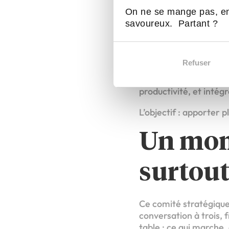
dispersion. Plus de co
On ne se mange pas, en
savoureux. Partant ?
3. Accélérer l
L’innovation fait part
Refuser
d’un CTO dédié, déjà p
dans le support techni
productivité, et intég
L’objectif : apporter 
Un mom
surtout
Ce comité stratégique 
conversation à trois, 
table : ce qui marche,