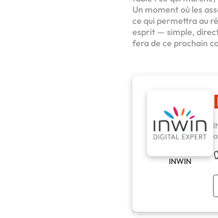
Un moment où les assoc
ce qui permettra au rés
esprit — simple, direc
fera de ce prochain co
I
a
INWIN