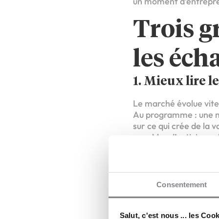
un moment d’entrepren
Trois g
les éch
1. Mieux lire 
Le marché évolue vite.
Au programme : une mei
sur ce qui crée de la v
capables d’anticiper p
2. Clarifier l
franchisés
Consentement
Un réseau fonctionne b
avis, ce qui implique l
Salut, c'est nous ... les Coo
Non pour rigidifier, ma