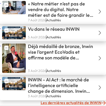
« Notre métier n’est pas de
vendre du digital. Notre
métier est de faire grandir les
entreprises. »
7 Août 2026
Actualités
Vu dans le réseau INWIN
5 Août 2026
Actualités
Déjà médaillé de bronze, Inwin
vise l’argent EcoVadis et
affirme son modèle de
développement
3 Août 2026
Actualités
INWIN – AI Act : le marché de
l’intelligence artificielle
change de dimension. Inwin
aussi.
3 Août 2026
Actualités
Les dernières actualités de INWIN