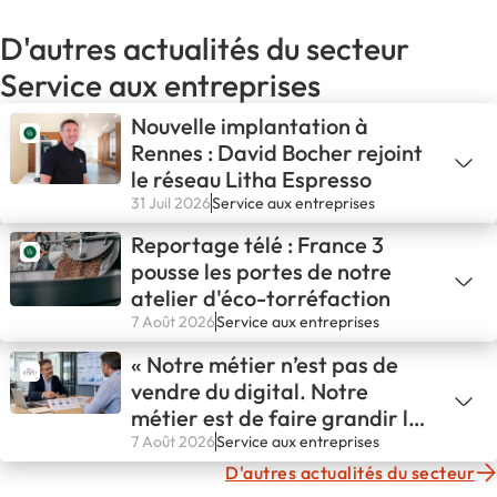
D'autres actualités du secteur
Service aux entreprises
Nouvelle implantation à
Rennes : David Bocher rejoint
le réseau Litha Espresso
31 Juil 2026
Service aux entreprises
Reportage télé : France 3
pousse les portes de notre
atelier d'éco-torréfaction
7 Août 2026
Service aux entreprises
« Notre métier n’est pas de
vendre du digital. Notre
métier est de faire grandir les
entreprises. »
7 Août 2026
Service aux entreprises
D'autres actualités du secteur