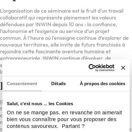
L’organisation de ce séminaire est le fruit d’un travail
collaboratif qui représente pleinement les valeurs
défendues par INWIN depuis 10 ans : la confiance,
l’autonomie et l’exigence au service d’un projet
commun. À l’heure où l’enseigne continue d’explorer de
nouveaux territoires, elle invite de futurs franchisés à
rejoindre cette fascinante aventure humaine et
entrepreneuriale. INWIN continue d’évoluer, de
s’enrichir, et se projette vers l’avenir. Ce séminaire sera
la plus belle vitrine de cette dynamique en marche.
Consentement
Détails
À propos des cookies
Franchise INWIN
INWIN
est une franchise leader dans le domaine de la
Salut, c'est nous ... les Cookies
transformation digitale, offrant aux entreprises les
On ne se mange pas, en revanche on aimerait
outils et les stratégies nécessaires pour croître dans un
bien vous connaître pour vous proposer des
monde en constante évolution. Elle se positionne
contenus savoureux. Partant ?
comme un partenaire essentiel pour les PME désireuses