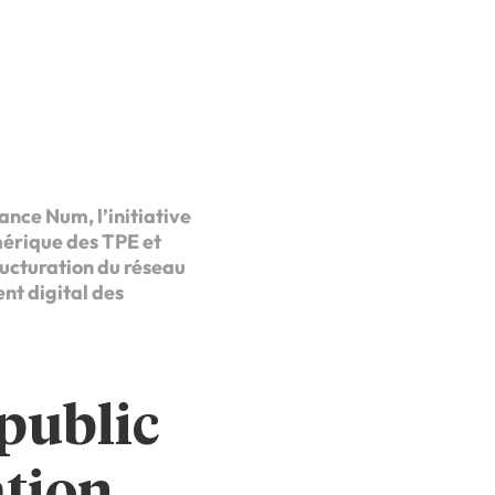
ance Num, l’initiative
mérique des TPE et
ucturation du réseau
t digital des
public
ation