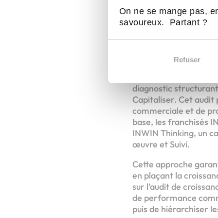
centré 
On ne se mange pas, en
savoureux. Partant ?
entrepr
Refuser
Depuis sa création, IN
stratégie digitale en 
diagnostic structurant
Capitaliser. Cet audit
commerciale et de prod
base, les franchisés 
INWIN Thinking, un ca
œuvre et Suivi.
Cette approche garanti
en plaçant la croissa
sur l’audit de croissa
de performance commer
puis de hiérarchiser l