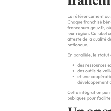
franchis
Le référencement au s
Chaque franchisé bénéfi
francenum.gouv.fr, où 
leur région. Ce label 
atteste de la qualité
nationaux.
En parallèle, le statut
des ressources ex
des outils de ve
et une coopératio
développement de
Cette intégration perm
publiques pour faciliter