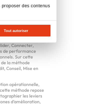
s
s proposer des contenus
Tout autoriser
ransformer leur
 repose sur un
olider, Connecter,
iers de performance
ionnels. Sur cette
r de la méthode
t, Conseil, Mise en
ution opérationnelle,
e cette méthode repose
tographier les leviers
ones d’amélioration,