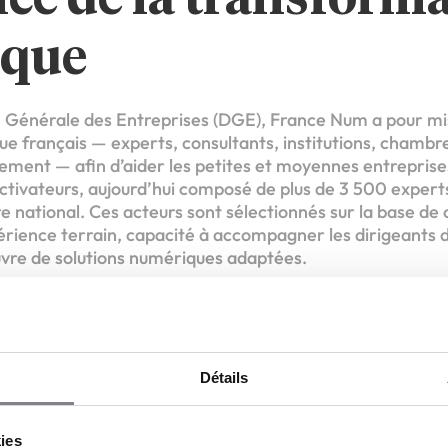
que
n Générale des Entreprises (DGE), France Num a pour mi
e français — experts, consultants, institutions, chambre
ent — afin d’aider les petites et moyennes entreprises 
Activateurs, aujourd’hui composé de plus de 3 500 expert
re national. Ces acteurs sont sélectionnés sur la base de c
érience terrain, capacité à accompagner les dirigeants
uvre de solutions numériques adaptées.
sitif, INWIN Digital Expert bénéficie d’une reconnaissanc
 son engagement en faveur d’une digitalisation accessibl
Détails
èle d’accompagne
kies