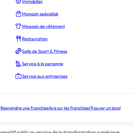
Immobilier
Magasin spécialisé
Magasin de vêtement
Restauration
Salle de Sport & Fitness
Service à la personne
Service aux entreprises
Ludovic Hervault
r
Reprendre une franchise
Avis sur les franchises
Trouver un local
spositif public au service de la transformation numérique