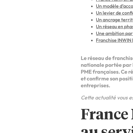
Un modèle d’acco
Un levier de confi
Un ancrage territ
Un réseau en phas
Une ambition part
Franchise INWIN 
Le réseau de franchise
nationale portée par
PME françaises. Ce r
et confirme son posi
entreprises.
Cette actualité vous 
France 
au serv