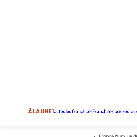
Publié par 
À LA UNE
Toutes les franchises
Franchises par secteu
Sommaire
France Num, un di