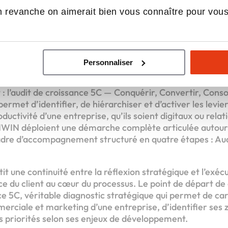
sur la croissance de
 revanche on aimerait bien vous connaître pour vou
ises
Personnaliser
WIN s’est donné pour mission d’aider les entreprises à t
un levier de croissance rentable et durable. Son approche
 : l’audit de croissance 5C — Conquérir, Convertir, Cons
 permet d’identifier, de hiérarchiser et d’activer les lev
uctivité d’une entreprise, qu’ils soient digitaux ou relat
INWIN déploient une démarche complète articulée autou
dre d’accompagnement structuré en quatre étapes : Audi
t une continuité entre la réflexion stratégique et l’exéc
nce du client au cœur du processus. Le point de départ d
nce 5C, véritable diagnostic stratégique qui permet de car
ciale et marketing d’une entreprise, d’identifier ses z
es priorités selon ses enjeux de développement.