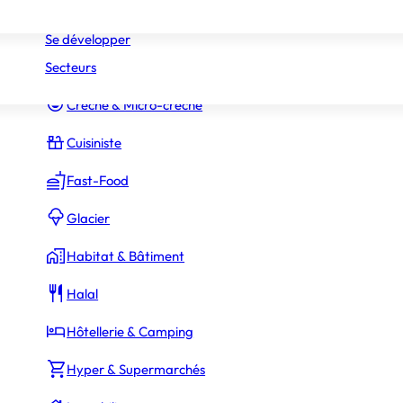
Réseaux
Commerce Associé
Se développer
Secteurs
Constructeur Piscines & Spas
Crèche & Micro-crèche
Cuisiniste
Fast-Food
Glacier
Habitat & Bâtiment
Halal
Hôtellerie & Camping
Hyper & Supermarchés