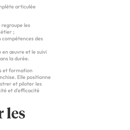
mplète articulée
i regroupe les
étier ;
n compétences des
 en œuvre et le suivi
dans la durée.
s et formation
nchise. Elle positionne
trer et piloter les
té et d’efficacité
 les