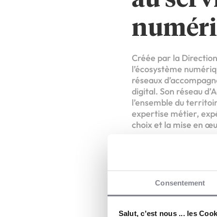
numéri
Créée par la Directio
l’écosystème numériqu
réseaux d’accompagnem
digital. Son réseau d’
l’ensemble du territoi
expertise métier, exp
choix et la mise en œ
En rejoignant ce dispo
son savoir-faire et de
mesurable.
Consentement
Un mod
Salut, c'est nous ... les Coo