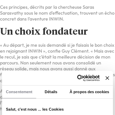
Ces principes, décrits par la chercheuse Saras
Sarasvathy sous le nom d’effectuation, trouvent un écho
concret dans l’aventure INWIN.
Un choix fondateur
« Au départ, je me suis demandé si je faisais le bon choix
en rejoignant INWIN », confie Guy Clément. « Mais avec
le recul, je sais que c’était la meilleure décision de mon
parcours. Non seulement nous avons consolidé un
réseau solide, mais nous avons aussi donné aux
franchisés une méthode unique pour accompagner leurs
clients. »
Aujourd’hui, le réseau grandit en s’appuyant sur ce
Consentement
Détails
À propos des cookies
double ADN : la rigueur d’une méthode structurée et
l’agilité d’une franchise qui vit elle-même les réalités de
terrain.
Salut, c'est nous ... les Cookies