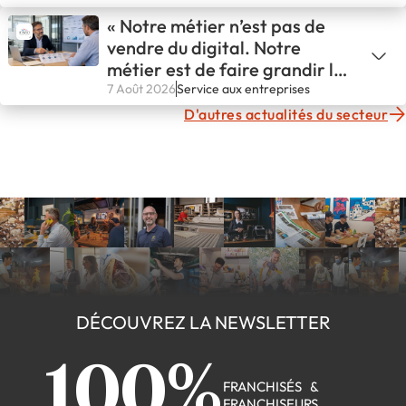
« Notre métier n’est pas de
vendre du digital. Notre
métier est de faire grandir les
entreprises. »
7 Août 2026
Service aux entreprises
D'autres actualités du secteur
DÉCOUVREZ LA NEWSLETTER
100%
FRANCHISÉS &
FRANCHISEURS