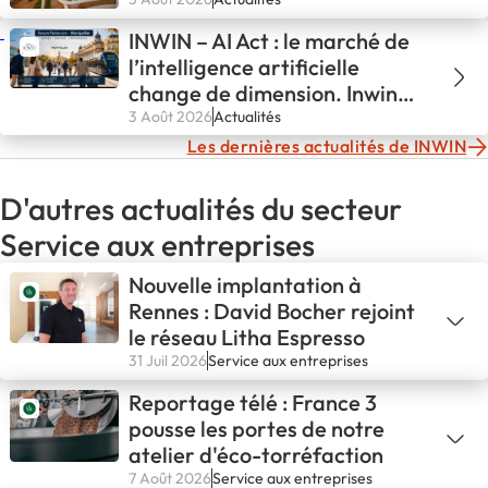
INWIN – AI Act : le marché de
l’intelligence artificielle
change de dimension. Inwin
aussi.
3 Août 2026
Actualités
Les dernières actualités de INWIN
D'autres actualités du secteur
Service aux entreprises
Nouvelle implantation à
Rennes : David Bocher rejoint
le réseau Litha Espresso
31 Juil 2026
Service aux entreprises
Reportage télé : France 3
pousse les portes de notre
atelier d'éco-torréfaction
7 Août 2026
Service aux entreprises