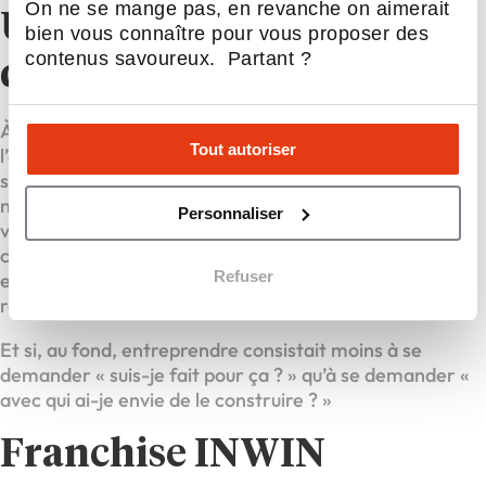
On ne se mange pas, en revanche on aimerait
Un message aux porteurs
bien vous connaître pour vous proposer des
contenus savoureux. Partant ?
de projet
À ceux qui hésitent encore à franchir le pas de
Tout autoriser
l’entrepreneuriat, Guy Clément adresse un message
simple : « Vous n’avez pas besoin d’être un profil hors
norme pour entreprendre. Ce qui compte, c’est de bien
Personnaliser
vous connaître, de savoir ce que vous apportez, et de
choisir un cadre qui amplifie vos forces. C’est
Refuser
exactement ce que propose INWIN : une méthode, un
réseau, et une aventure humaine. »
Et si, au fond, entreprendre consistait moins à se
demander « suis-je fait pour ça ? » qu’à se demander «
avec qui ai-je envie de le construire ? »
Franchise INWIN