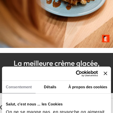
La meilleure crème glacée,
fabriquée en France, sans
colorant ni conservateur
Consentement
Détails
À propos des cookies
Salut, c'est nous ... les Cookies
Questions principales
On ne se mange pas, en revanche on aimerait