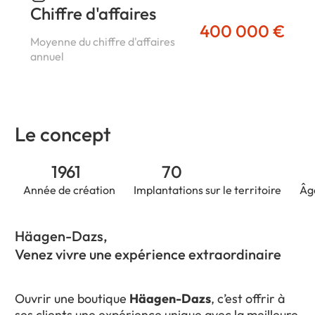
Chiffre d'affaires
400 000 €
Moyenne du chiffre d'affaires
annuel
Le concept
1961
70
Année de création
Implantations sur le territoire
Âg
Häagen-Dazs,
Venez vivre une expérience extraordinaire
Ouvrir une boutique
Häagen-Dazs
, c’est offrir à
ses clients une expérience unique avec la meilleure