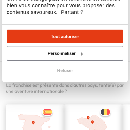
bien vous connaître pour vous proposer des
Les atouts du secteur d'activité
contenus savoureux. Partant ?
Profils recherchés
Tout autoriser
Rejoindre Häagen-Dazs en 3 points
Personnaliser
International
Refuser
La franchise est présente dans d’autres pays, tenté(e) par
une aventure internationale ?