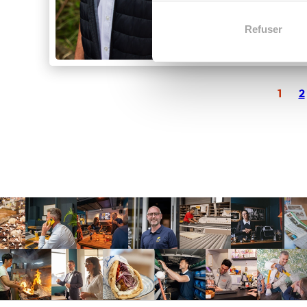
Melun et d’E
Refuser
7 Mar 2025
Ent
1
2