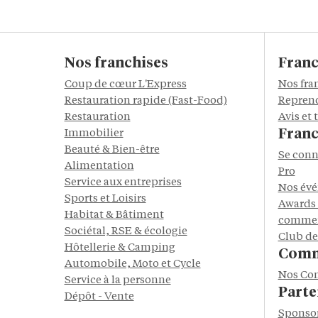
Nos franchises
Franc
Coup de cœur L'Express
Nos fra
Restauration rapide (Fast-Food)
Reprend
Restauration
Avis et
Franc
Immobilier
Beauté & Bien-être
Se conn
Alimentation
Pro
Service aux entreprises
Nos év
Sports et Loisirs
Awards 
Habitat & Bâtiment
commer
Sociétal, RSE & écologie
Club de
Hôtellerie & Camping
Comm
Automobile, Moto et Cycle
Nos Co
Service à la personne
Parte
Dépôt - Vente
Sponso