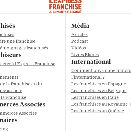
hisés
Média
nchises
Articles
re une franchise
Podcast
 témoignages franchisés
Vidéos
hiseurs
Livres Blancs
International
ecter à l'Express Franchise
Comment ouvrir une franchi
énements
l'international ?
de la franchise et du
Les franchises en Espagne
ce associé
Les franchises en Belgique
 la Franchise
Les franchises en Italie
erces Associés
Les franchises au Royaume-
Les franchises au Québec
mmerces Associés
naires
ring