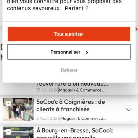
bien vous connaître pour vous proposer des
être animal transforme
contenus savoureux. Partant ?
l’activité des animaleries ?
14 Jan 2025
Actualités
Les dernières actualités de DO&KA
Tout autoriser
D'autres actualités du secteur
Personnaliser
Magasin & Commerce spécialisé
Bazarland poursuit son
Refuser
développement avec
l'ouverture d'un nouveau
magasin à Solliès-Pont
31 Juil 2026
Magasin & Commerce
spécialisé
SoCoo’c à Coignières : de
clients à franchisés
3 Août 2026
Magasin & Commerce
spécialisé
À Bourg-en-Bresse, SoCoo’c
accueille une nouvelle