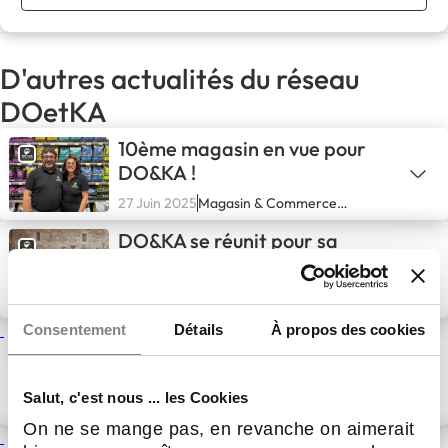
D'autres actualités du réseau
DOetKA
10ème magasin en vue pour
DO&KA !
27 Juin 2025
Magasin & Commerce
spécialisé
DO&KA se réunit pour sa
convention annuelle
29 Avr 2025
Magasin & Commerce
spécialisé
Consentement
Détails
À propos des cookies
DO&KA ouvre une deuxième
succursale et vise 5 à 10
nouveaux franchisés en 2025
Salut, c'est nous ... les Cookies
19 Mar 2025
Actualités
On ne se mange pas, en revanche on aimerait
Comment la question du bien-