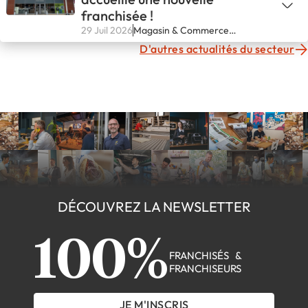
franchisée !
29 Juil 2026
Magasin & Commerce
spécialisé
D'autres actualités du secteur
DÉCOUVREZ LA NEWSLETTER
100%
FRANCHISÉS &
FRANCHISEURS
JE M'INSCRIS