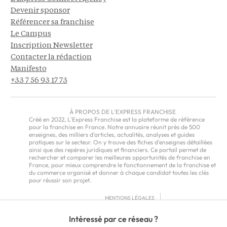
Devenir sponsor
Référencer sa franchise
Le Campus
Inscription Newsletter
Contacter la rédaction
Manifesto
+33 7 56 93 17 73
À PROPOS DE L'EXPRESS FRANCHISE
Créé en 2022, L'Express Franchise est la plateforme de référence
pour la franchise en France. Notre annuaire réunit près de 500
enseignes, des milliers d'articles, actualités, analyses et guides
pratiques sur le secteur. On y trouve des fiches d'enseignes détaillées
ainsi que des repères juridiques et financiers. Ce portail permet de
rechercher et comparer les meilleures opportunités de franchise en
France, pour mieux comprendre le fonctionnement de la franchise et
du commerce organisé et donner à chaque candidat toutes les clés
pour réussir son projet.
MENTIONS LÉGALES
RGPD
Intéressé par ce réseau ?
CGU
CGV – EUROPE