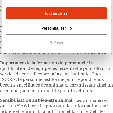
pour les animaux, plaçant le bien-être animal au cœur
de leur activité.
Tout autoriser
Demande croissante d’informations :
Avec 58 % des
Français possédant un animal, les clients cherchent
Personnaliser
de plus en plus de conseils sur la santé et la nutrition
de leurs animaux. Cela pousse les animaleries à
adapter leur offre et à se concentrer sur des produits
Refuser
de qualité, entraînant une augmentation du chiffre
d’affaires, notamment dans les structures spécialisées.
Importance de la formation du personnel :
La
qualification des équipes est essentielle pour offrir un
service de conseil expert à la cause animale. Chez
DO&KA, le personnel est formé pour répondre aux
besoins spécifiques des animaux, garantissant ainsi un
accompagnement de qualité pour les clients.
Sensibilisation au bien-être animal :
Les animaleries
ont un rôle éducatif, apportant des informations sur
le bien-être animal, la nutrition et la santé. Cela les