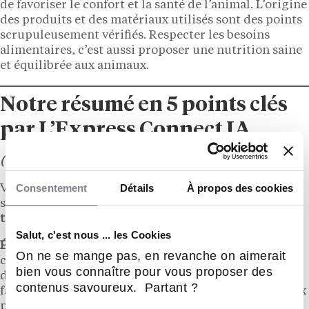
de favoriser le confort et la santé de l’animal. L’origine
des produits et des matériaux utilisés sont des points
scrupuleusement vérifiés. Respecter les besoins
alimentaires, c’est aussi proposer une nutrition saine
et équilibrée aux animaux.
Notre résumé en 5 points clés
par L’Express Connect IA
(vérifié par notre rédaction)
Consentement
Détails
À propos des cookies
Voici résumé en cinq points clés de l’article sur le
sujet :
Comment la question du bien-être animal
transforme l’activité des animaleries ?
Salut, c'est nous ... les Cookies
Évolution du rôle des animaleries :
Les animaleries,
On ne se mange pas, en revanche on aimerait
comme DO&KA, vont au-delà de la simple vente
bien vous connaître pour vous proposer des
d’animaux ou d’accessoires en intégrant un savoir-
contenus savoureux. Partant ?
faire, avec des services tels que le toilettage, l’aide aux
premiers soins et la création d’espaces accueillants