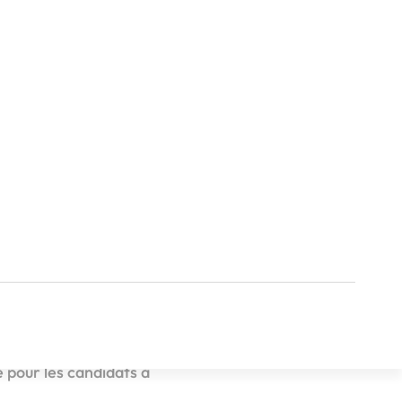
mettent aux candidats
jon, les soirées
tions sur la franchise
 pour les candidats à