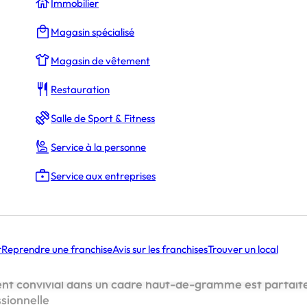
Immobilier
Magasin spécialisé
 Valérie GENEVROIS
Magasin de vêtement
Restauration
concrète de votre projet
Salle de Sport & Fitness
’esprit dietplus
nt personnalisé
Service à la personne
ates
s
Service aux entreprises
s découverte dietplus se poursuit avec succès. Elles per
franchise de faire avancer leur projet.
r
Reprendre une franchise
Avis sur les franchises
Trouver un local
 en passant par Rennes, Toulouse, Bordeaux, Épinal et Di
t rencontré un franc succès. La formule qui allie informa
t convivial dans un cadre haut-de-gramme est parfaite
sionnelle