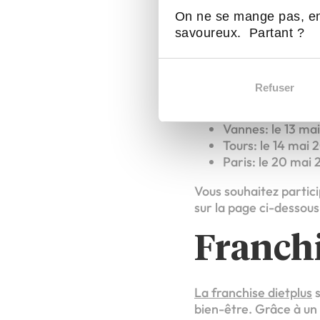
d’un candidat franchi
On ne se mange pas, en
savoureux. Partant ?
Les pro
Refuser
Le succès de nos Soiré
Vannes: le 13 ma
Tours: le 14 mai 
Paris: le 20 mai
Vous souhaitez partic
sur la page ci-dessou
Franchi
La franchise dietplus
s
bien-être. Grâce à un