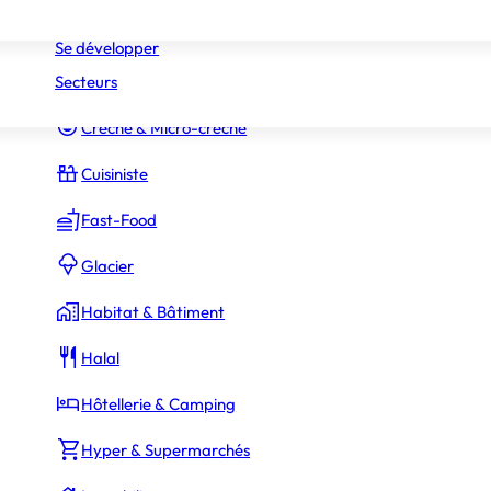
Réseaux
Commerce Associé
Se développer
Secteurs
Constructeur Piscines & Spas
Crèche & Micro-crèche
Cuisiniste
Fast-Food
Glacier
Habitat & Bâtiment
Halal
Hôtellerie & Camping
Hyper & Supermarchés