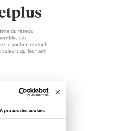
ietplus
 même du réseau
ensemble. Les
t le soutien mutuel
valeurs qui leur ont
isagent de se
À propos des cookies
t du développement
sus d’ouverture d’une
mportants de la vie