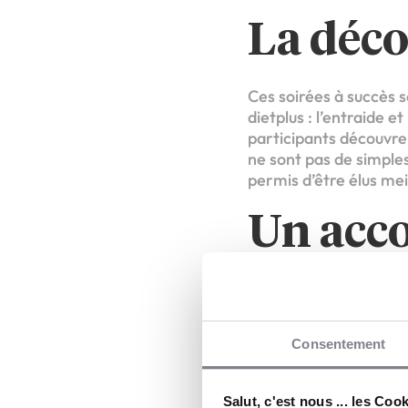
La déco
Ces soirées à succès s
dietplus : l’entraide e
participants découvre
ne sont pas de simple
permis d’être élus me
Un ac
person
Les soirées découvert
Consentement
reconvertir en tant q
sont là pour leur appo
Salut, c'est nous ... les Coo
franchise. Recherche 