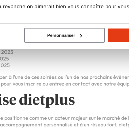
sés sont abordés.
 revanche on aimerait bien vous connaître pour vou
chaines dates
Personnaliser
es Découverte se poursuit et vous avez encore l’opportuni
i 2025
2025
 2025
iper à l’une de ces soirées ou l’un de nos prochains évé
s pour vous inscrire ou entrez en contact avec notre équ
se dietplus
e positionne comme un acteur majeur sur le marché de l
 accompagnement personnalisé et à un réseau fort, dietp