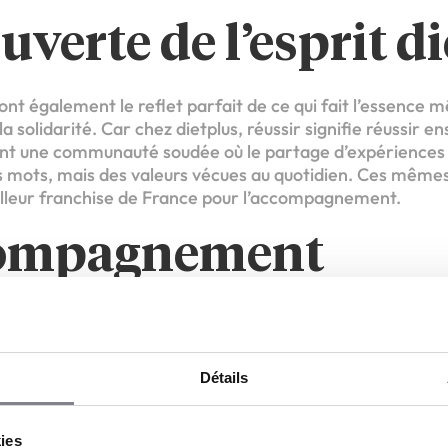
uverte de l’esprit d
ont également le reflet parfait de ce qui fait l’essence
t la solidarité. Car chez dietplus, réussir signifie réussir 
nt une communauté soudée où le partage d’expériences e
s mots, mais des valeurs vécues au quotidien. Ces mêmes 
illeur franchise de France pour l’accompagnement.
compagnement
nalisé
e sont des opportunités en or pour les personnes qui env
Détails
ue franchisé rapidement. Les responsables régionaux e
rter des réponses et des conseils concrets sur le proces
kies
du local ou du financement, formation… tous les points i