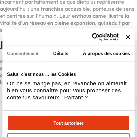
incarnent parfaitement ce que dietplus représente
aujourd’hui : une franchise accessible, porteuse de sens
et centrée sur l’humain. Leur enthousiasme illustre la
vitalité d’un réseau en pleine expansion, qui séduit par
sa méthode, son soutien et ses valeurs.
Franchise dietplus
Consentement
Détails
À propos des cookies
dietplus, le partenaire de confiance pour une vie plus
saine et équilibrée. Son approche personnalisée et son
Salut, c'est nous ... les Cookies
soutien constant permettent aux clients d’atteindre
leurs objectifs de poids.
On ne se mange pas, en revanche on aimerait
bien vous connaître pour vous proposer des
contenus savoureux. Partant ?
dietplus
Tout autoriser
dietplus, Le spécialiste du rééquilibrage alimentaire