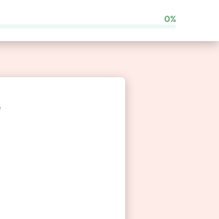
0%
Comparateur de franchises
e
Besoin d’un coup de main ?