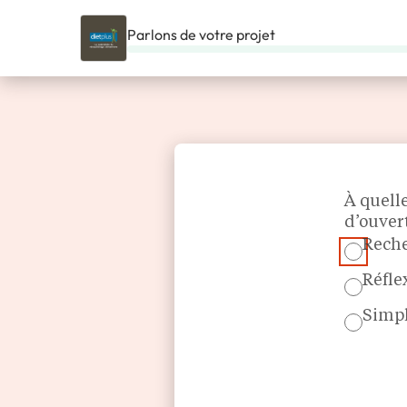
Parlons de votre projet
ACCUEIL
NOS FRANCHISES
BEAUTÉ & BIEN-ÊTRE
DIET
Section
À quell
d’ouver
Reche
Réfle
Simpl