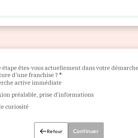
LES ENSEIGNES
MÉDIA
AGENDA
DÉCOUVRIR
PLUS
e étape êtes-vous actuellement dans votre démarch
ture d’une franchise ?
*
rche active immédiate
xion préalable, prise d'informations
e curiosité
Continuer
Retour