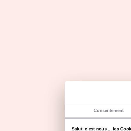
Ils en parlent...
Parole de franchiseur
Parol
Consentement
Découvrez Dietplus
Valér
Franc
Salut, c'est nous ... les Coo