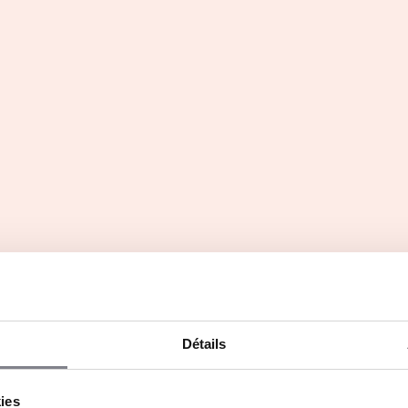
e de franchisé(e)(s)
Parole de franchisé(e)(s)
Détails
ie Garnaud,
Cyril Coroller, Fran
hisée à Lavaur
à Péronne
kies