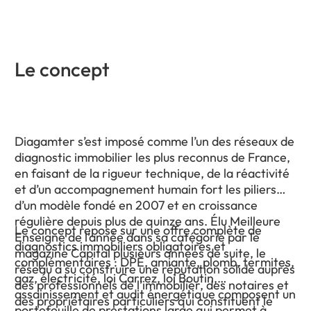
Le concept
Diagamter s’est imposé comme l’un des réseaux de
diagnostic immobilier les plus reconnus de France,
en faisant de la rigueur technique, de la réactivité
et d’un accompagnement humain fort les piliers
d’un modèle fondé en 2007 et en croissance
régulière depuis plus de quinze ans. Élu Meilleure
Le concept repose sur une offre complète de
Enseigne de l’année dans sa catégorie par le
diagnostics immobiliers obligatoires et
magazine Capital plusieurs années de suite, le
complémentaires : DPE, amiante, plomb, termites,
réseau a su construire une réputation solide auprès
gaz, électricité, loi Carrez, loi Boutin,
des professionnels de l’immobilier, des notaires et
assainissement et audit énergétique composent un
des propriétaires particuliers qui constituent le
portefeuille de prestations large qui permet à