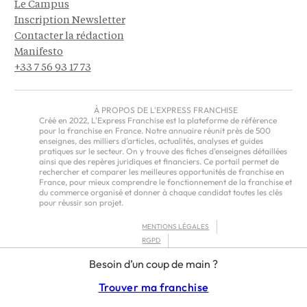
Le Campus
Inscription Newsletter
Contacter la rédaction
Manifesto
+33 7 56 93 17 73
À PROPOS DE L'EXPRESS FRANCHISE
Créé en 2022, L'Express Franchise est la plateforme de référence
pour la franchise en France. Notre annuaire réunit près de 500
enseignes, des milliers d'articles, actualités, analyses et guides
pratiques sur le secteur. On y trouve des fiches d'enseignes détaillées
ainsi que des repères juridiques et financiers. Ce portail permet de
rechercher et comparer les meilleures opportunités de franchise en
France, pour mieux comprendre le fonctionnement de la franchise et
du commerce organisé et donner à chaque candidat toutes les clés
pour réussir son projet.
MENTIONS LÉGALES
RGPD
CGU
Besoin d’un coup de main ?
CGV – EUROPE
Trouver ma franchise