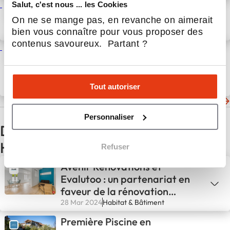
Salut, c'est nous ... les Cookies
Job et Avenir : une semaine
pour recruter !
On ne se mange pas, en revanche on aimerait
bien vous connaître pour vous proposer des
7 Nov 2025
Actualités
contenus savoureux. Partant ?
Le Bachelor DM School est de
retour pour cette nouvelle
année !
Tout autoriser
24 Oct 2025
Actualités
Les dernières actualités de la Franchise Daniel Moquet
Personnaliser
D'autres actualités du secteur
Habitat & Bâtiment
Refuser
Avenir Rénovations et
Evalutoo : un partenariat en
faveur de la rénovation
énergétique
28 Mar 2024
Habitat & Bâtiment
Première Piscine en