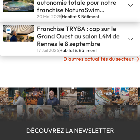
autonomie totale pour notre
franchise NaturaSwim
d’Avignon !💪
20 Mai 2025
Habitat & Bâtiment
Franchise TRYBA : cap sur le
Grand Ouest au salon L4M de
Rennes le 8 septembre
17 Juil 2026
Habitat & Bâtiment
D'autres actualités du secteur
DÉCOUVREZ LA NEWSLETTER