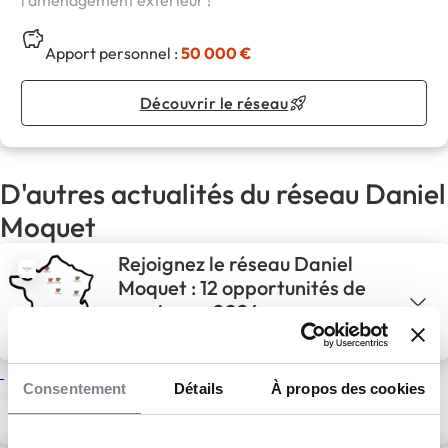
l'aménagement extérieur !
Apport personnel :
50 000 €
Découvrir le réseau
D'autres actualités du réseau Daniel
Moquet
Rejoignez le réseau Daniel
Moquet : 12 opportunités de
reprise en 2026
4 Fév 2026
Habitat & Bâtiment
Daniel Moquet dans l’émission
Consentement
Détails
À propos des cookies
Mission Travaux sur M6
21 Nov 2025
Actualités