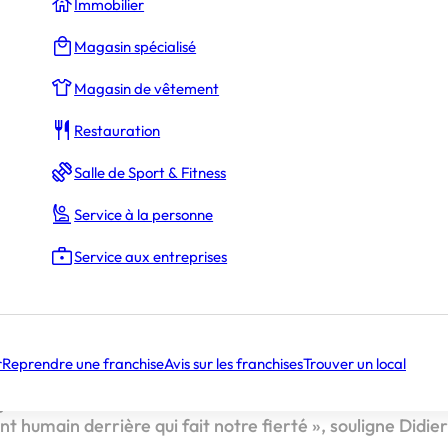
Immobilier
Magasin spécialisé
Magasin de vêtement
 Stéphane Hamalian
Restauration
Salle de Sport & Fitness
Service à la personne
ion, Cybel Extension s’offre un lifting et une année histor
Service aux entreprises
ns les extensions et la rénovation de l’habitat affiche un
6 millions d’euros en 2025
, son meilleur résultat depuis 
e la solidité d’un modèle fondé sur le sur-mesure, la pro
chisés.
r
Reprendre une franchise
Avis sur les franchises
Trouver un local
2 000 extensions
ont été réalisées, générant
92 millions
jectif : franchir la barre des 100 millions en 2026. « Les 
t humain derrière qui fait notre fierté », souligne Didie