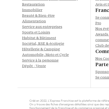
Restauration
Avis et
Franc
Immobilier
Beauté & Bien-être
Se conn
Alimentation
Pro
Service aux entreprises
Nos év
Sports et Loisirs
Awards 
Habitat & Bâtiment
commer
Sociétal, RSE & écologie
Club de
Hôtellerie & Camping
Comm
Automobile, Moto et Cycle
Nos Co
Service à la personne
Parte
Dépôt - Vente
Sponso
Se conn
Créé en 2022, L'Express Franchise est la plateforme de référen
On y trouve des fiches d'enseignes détaillées ainsi que des r
fonctionnement de la franchise et du commerce organisé et do