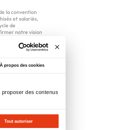
 de la convention
hisés et salariés,
ycle de
irmer notre vision
t, directrice
ues
:
À propos des cookies
ant accessibilité,
ls
s proposer des contenus
urbain.
 extension », résume
s
en France, prévoit
re dans les Hauts-de-
Tout autoriser