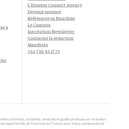
L'Express Connect Agency
Devenir sponsor
Référencer sa franchise
Le Campus
se à
Inscription Newsletter
Contacter la rédaction
Manifesto
+33 7 56 93 17 73
Uni
ers d'articles, actualités, analyses et guides pratiques sur le secteur.
leures opportunités de franchise en France, pour mieux comprendre le