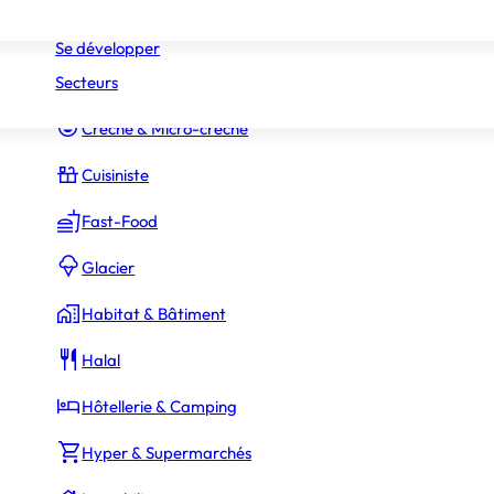
Réseaux
Commerce Associé
Se développer
Secteurs
Constructeur Piscines & Spas
Crèche & Micro-crèche
Cuisiniste
Fast-Food
Glacier
Habitat & Bâtiment
Halal
Hôtellerie & Camping
Hyper & Supermarchés