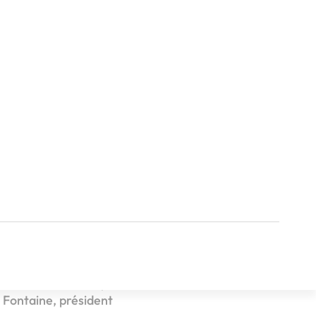
ique. L’entreprise
 chiffre d’affaires
ses débuts. Un cap
ximité et la confiance
 d’euros de chiffre
résultats sont bons,
r Fontaine, président