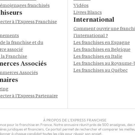
 témoignages franchisés
Vidéos
hiseurs
Livres Blancs
International
ecter à l'Express Franchise
Comment ouvrir une franchi
énements
l'international ?
de la franchise et du
Les franchises en Espagne
ce associé
Les franchises en Belgique
 la Franchise
Les franchises en Italie
erces Associés
Les franchises au Royaume-
Les franchises au Québec
mmerces Associés
naires
ring
ecter à l'Express Partenaire
À PROPOS DE L'EXPRESS FRANCHISE
ce pour la franchise en France. Notre annuaire réunit près de 500 enseignes, des milli
epères juridiques et financiers. Ce portail permet de rechercher et comparer les meil
nner à chaque candidat toutes les clés pour réussir son projet.