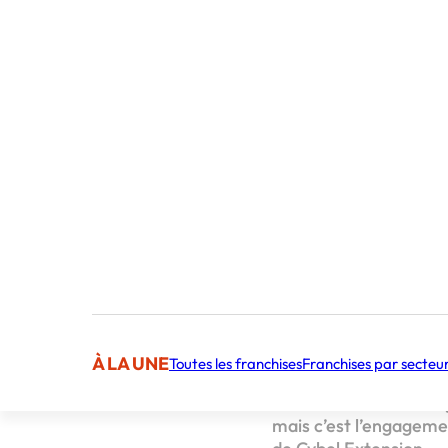
Publié par
Journaliste
Sommaire
Dix ans après sa créat
bretonne spécialisée da
consolidé de plus de
1
symbolique qui confirm
de son réseau de fran
À LA UNE
Toutes les franchises
Franchises par secteu
Depuis 2015,
près de 
d’affaires cumulé
. Ob
mais c’est l’engagemen