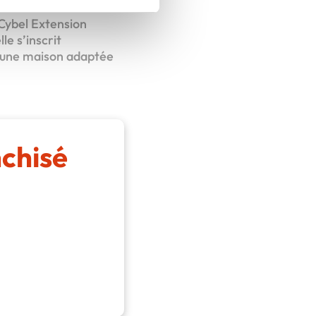
 Cybel Extension
e s’inscrit
t une maison adaptée
nchisé