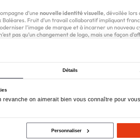
ccompagne d’une
nouvelle identité visuelle
, dévoilée lors
Baléares. Fruit d’un travail collaboratif impliquant franc
moderniser l’image de marque et à incarner un nouveau c
’est pas qu’un changement de logo, mais une façon d’aff
le, plus responsable et plus humain », précise Cécile Genes
ppement.
u marché, Cybel Extension mise sur
trois axes stratégiq
Détails
micile
, avec des extensions pensées pour les seniors, alli
té ;
t écologique
, à base de matériaux biosourcés et de labe
kies
x ;
 revanche on aimerait bien vous connaître pour vou
 une réponse technique et durable à la rareté du foncier 
ajouter des mètres carrés ; il faut donner du sens à chaque
ur général. L’entreprise, qui compte
plus de 25 franchisé
s en 2026
, avec des ouvertures à Quimper, Lyon ou enco
Personnaliser