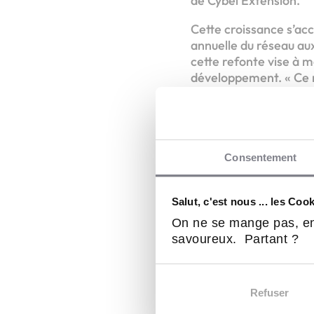
de Cybel Extension.
Cette croissance s’a
annuelle du réseau aux 
cette refonte vise à 
développement. « Ce n
d’un habitat plus lisib
marketing et dévelo
Face aux mutations d
Consentement
Le maintien à do
confort et sécuri
L’agrandissemen
Salut, c'est nous ... les Coo
environnementau
On ne se mange pas, en
La surélévation
,
savoureux. Partant ?
« Il ne suffit plus d’
Vincent Noël, directe
d’atteindre
30 agence
Refuser
France.