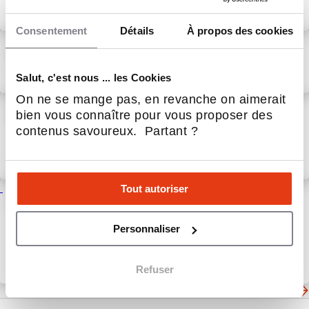
réseau !
15 Juin 2026
Actualités
Consentement
Détails
À propos des cookies
Construire l'avenir
ENSEMBLE
Salut, c'est nous ... les Cookies
12 Juin 2026
Magasin & Commerce
spécialisé
On ne se mange pas, en revanche on aimerait
Choisir une poêle ne devrait
bien vous connaître pour vous proposer des
pas être un pari !
contenus savoureux. Partant ?
2 Mar 2026
Magasin & Commerce
spécialisé
Tout autoriser
Deux nouvelles implantations
de Culinarion à Nancy et
Colmar
Personnaliser
Refuser
27 Fév 2026
Actualités
Les dernières actualités de Culinarion