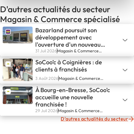
D'autres actualités du secteur
Magasin & Commerce spécialisé
Bazarland poursuit son
développement avec
l'ouverture d'un nouveau
magasin à Solliès-Pont
31 Juil 2026
Magasin & Commerce
spécialisé
SoCoo’c à Coignières : de
clients à franchisés
3 Août 2026
Magasin & Commerce
spécialisé
À Bourg-en-Bresse, SoCoo’c
accueille une nouvelle
franchisée !
29 Juil 2026
Magasin & Commerce
spécialisé
D'autres actualités du secteur