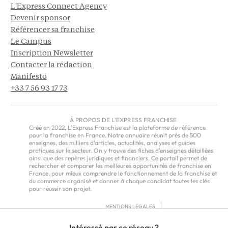
L'Express Connect Agency
Devenir sponsor
Référencer sa franchise
Le Campus
Inscription Newsletter
Contacter la rédaction
Manifesto
+33 7 56 93 17 73
À PROPOS DE L'EXPRESS FRANCHISE
Créé en 2022, L'Express Franchise est la plateforme de référence
pour la franchise en France. Notre annuaire réunit près de 500
enseignes, des milliers d'articles, actualités, analyses et guides
pratiques sur le secteur. On y trouve des fiches d'enseignes détaillées
ainsi que des repères juridiques et financiers. Ce portail permet de
rechercher et comparer les meilleures opportunités de franchise en
France, pour mieux comprendre le fonctionnement de la franchise et
du commerce organisé et donner à chaque candidat toutes les clés
pour réussir son projet.
MENTIONS LÉGALES
RGPD
Intéressé par ce réseau ?
CGU