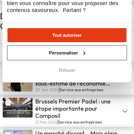
bien vous connaître pour vous proposer des
contenus savoureux. Partant ?
D'autres actualités du réseau
Composil
Tout autoriser
La déconstruction, un marché
qui ne demande qu'à être
construit
Personnaliser
13 Juil 2026
Service aux entreprises
Pourquoi la maintenance est
Refuser
probablement le levier le plus
sous-estimé de l’économie
circulaire
22 Juin 2026
Service aux entreprises
Brussels Premier Padel : une
étape importante pour
Composil
21 Mai 2026
Service aux entreprises
Un marché discret… Mais plein