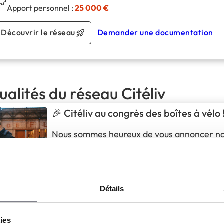
Apport personnel :
25 000 €
Découvrir le réseau
Demander une documentation
ualités du réseau Citéliv
🎉 Citéliv au congrès des boîtes à vélo 
Nous sommes heureux de vous annoncer n
participation au congrès des boîtes à vélo,
vous incontournable pour échanger autour 
la logistique, de la supply chain et de la mob
2 & 3 juillet 2026
jeudi 2 juillet de 9h00 à 18h00, vendred
Détails
12h30 à 17h00
Le Point Fort d’Aubervilliers – 93300 
Nous serons très heureux de pouvoir vous y a
kies