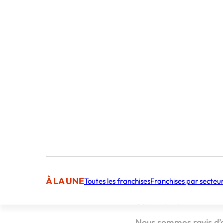
Publié par 
À LA UNE
Toutes les franchises
Franchises par secteu
Sommaire
Nous sommes ravis d’