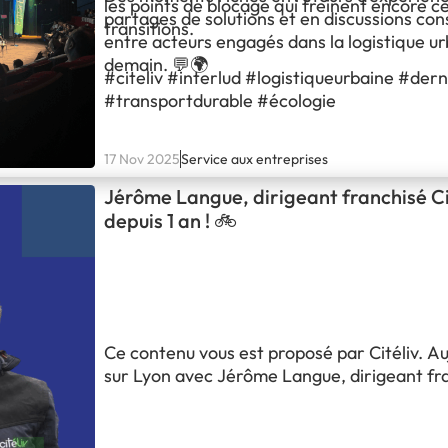
les points de blocage qui freinent encore c
partages de solutions et en discussions con
transitions.
entre acteurs engagés dans la logistique u
demain. 💬🌍
#citeliv #interlud #logistiqueurbaine #der
#transportdurable #écologie
17 Nov 2025
Service aux entreprises
Jérôme Langue, dirigeant franchisé Ci
depuis 1 an ! 🚲
Ce contenu vous est proposé par Citéliv. Au
sur Lyon avec Jérôme Langue, dirigeant fra
Lyon depuis 1 an ! À travers notre série F
partage son expérience au sein du réseau : 
pour son témoignage et son engagement au