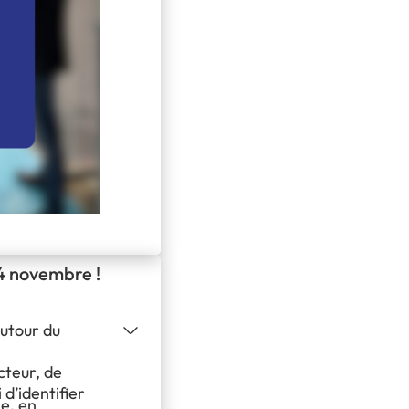
 4 novembre !
utour du
cteur, de
d’identifier
e, en