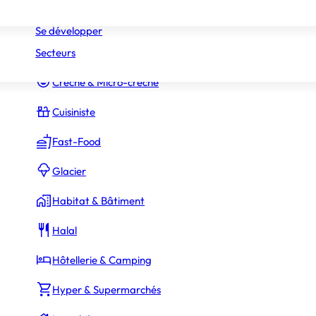
Réseaux
Commerce Associé
Se développer
Secteurs
Constructeur Piscines & Spas
Crèche & Micro-crèche
Cuisiniste
Fast-Food
Glacier
Habitat & Bâtiment
Halal
Hôtellerie & Camping
Hyper & Supermarchés