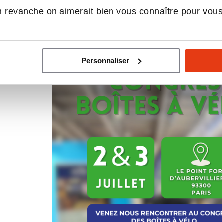
 revanche on aimerait bien vous connaître pour vou
Prenez votre billet dès maintenant gratuit
https://lesboitesavelo.org/congres/2026-
paris/#billetterie
Personnaliser