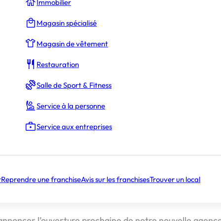
Immobilier
Magasin spécialisé
Magasin de vêtement
Restauration
Salle de Sport & Fitness
Service à la personne
Service aux entreprises
La Rédaction
r
Reprendre une franchise
Avis sur les franchises
Trouver un local
annoncer l’ouverture prochaine de notre nouvelle agenc