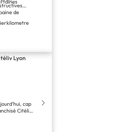
ertaines
structives
rbaine de
nierkilometre
téliv Lyon
jourd’hui, cap
nchisé Citéliv
AQ, Jérôme
Merci à lui
 quotidien