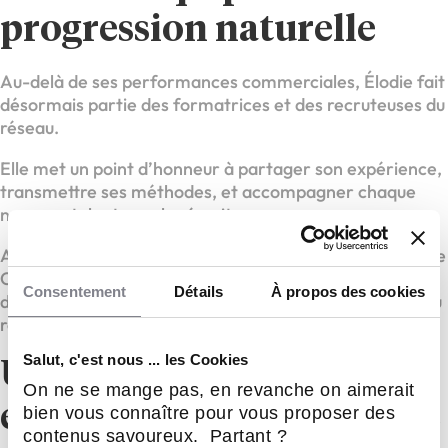
progression naturelle
Au-delà de ses performances commerciales, Élodie fait
désormais partie des formatrices et des recruteuses du
réseau.
Elle met un point d’honneur à partager son expérience,
transmettre ses méthodes, et accompagner chaque
nouveau talent vers la réussite.
Aujourd’hui, elle développe activement son équipe sur le
Calvados, avec une vision claire : faire de ce
Consentement
Détails
À propos des cookies
département l’un des territoires les plus dynamiques du
réseau CapCar.
Salut, c'est nous ... les Cookies
Un appel aux
On ne se mange pas, en revanche on aimerait
entrepreneurs dans l’âme
bien vous connaître pour vous proposer des
contenus savoureux. Partant ?