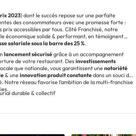
rix 2023
) dont le succès repose sur une parfaite
entes des consommateurs avec une promesse forte :
 prix accessibles par tous. Côté Franchisé, notre
èle économique solide & performant, en témoignent
se salariale sous la barre des 25 %
.
un
lancement sécurisé
grâce à un accompagnement
erture de votre restaurant. Des
investissements
t locale que nationale, vous garantissent une
notoriété
le
& une
innovation produit constante
dans un souci de
 Notre réseau favorise l’ambition de la multi-franchise
ies.
ial durable & collectif