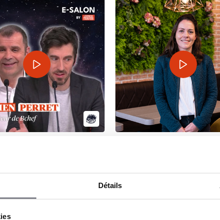
on
Parole de franchiseur
AY E-SALON BCHEF
Rencontrez Julie Ho
Responsable
Détails
développement BC
kies