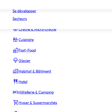
Réseaux
Commerce Associé
Se développer
Secteurs
Constructeur Piscines & Spas
p
Crèche & Micro-crèche
Cuisiniste
Fast-Food
Glacier
Habitat & Bâtiment
90 000 €
ssaires
Halal
Hôtellerie & Camping
Hyper & Supermarchés
400 000 €