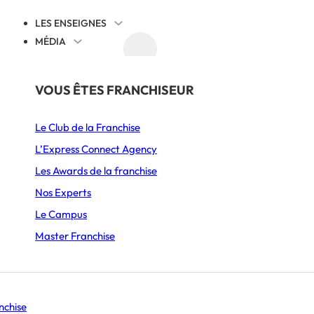
LES ENSEIGNES
MÉDIA
AGENDA
DÉCOUVRIR
PAR SECTEUR
THÉMATIQUES
VOUS ÊTES FRANCHISEUR
Juridique
Le Club de la Franchise
Alimentation
Cession reprise
L’Express Connect Agency
Ameublement & Décoration
International
Les Awards de la franchise
Automobile, Moto & Cycle
Comprendre la franchise
Nos Experts
S’implanter
Le Campus
Beauté & Bien-être
Animation et communication
Master Franchise
Boulangerie & Pâtisserie
Management
Burgers
Histoire d’entrepreneurs
Se lancer
nchise
Coffee shop & Salon de thé