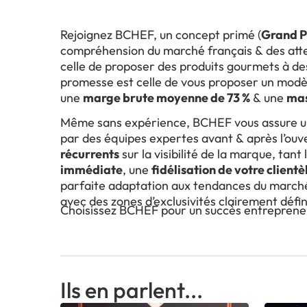
Rejoignez BCHEF, un concept primé (
Grand P
compréhension du marché français & des att
celle de proposer des produits gourmets à des
promesse est celle de vous proposer un mod
une
marge brute moyenne de 73 %
& une
mas
Même sans expérience, BCHEF vous assure 
par des équipes expertes avant & après l’ouv
récurrents
sur la visibilité de la marque, tan
immédiate
, une
fidélisation de votre clientè
parfaite adaptation aux tendances du marché.
avec des zones d’exclusivités clairement défin
Choisissez BCHEF pour un succès entrepreneur
Ils en parlent...