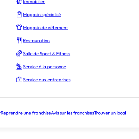
Immobilier
s droits d’entrée (
32 000 €
)
Magasin spécialisé
Magasin de vêtement
Restauration
800 000 €
Salle de Sport & Fitness
Service à la personne
Service aux entreprises
35-40
r
Reprendre une franchise
Avis sur les franchises
Trouver un local
toire
Âge moyen des franchisés