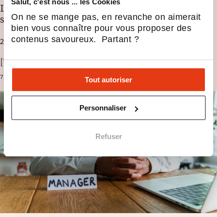
Salut, c'est nous ... les Cookies
Les absurdités managériales : derrière le
On ne se mange pas, en revanche on aimerait
sourire, la violence du modèle américain
bien vous connaître pour vous proposer des
contenus savoureux. Partant ?
24 FÉV 2025
[Tribune] Les nouveaux mots à la mode dans…
7 MIN.
MANAGEMENT
Tout autoriser
Personnaliser
Refuser