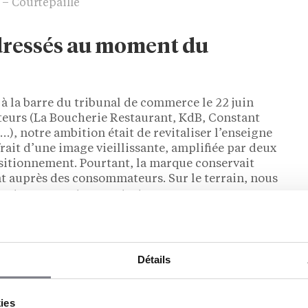
 – Courtepaille
 dressés au moment du
à la barre du tribunal de commerce le 22 juin
ateurs (La Boucherie Restaurant, KdB, Constant
…), notre ambition était de revitaliser l’enseigne
rait d’une image vieillissante, amplifiée par deux
positionnement. Pourtant, la marque conservait
nt auprès des consommateurs. Sur le terrain, nous
étustes, souvent peu entretenus.
es avez-vous mises en place ?
e revenir aux fondamentaux avant d’envisager un
Détails
vailler l’offre produit, un élément clé en
dégradé, nous avons donc fait évoluer le sourcing
kies
roduits, tout en baissant les prix – une équation