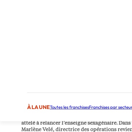
Publié par Charlotte de Saintigno
Journaliste indépendante
À LA UNE
Toutes les franchises
Franchises par secteu
Courtepaille repart de l’avant grâce à son nou
attelé à relancer l’enseigne sexagénaire. Dans
Marlène Velé, directrice des opérations revien