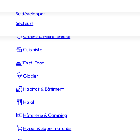
Réseaux
Commerce Associé
Se développer
Secteurs
Constructeur Piscines & Spas
Crèche & Micro-crèche
Cuisiniste
Fast-Food
Glacier
Habitat & Bâtiment
Halal
Hôtellerie & Camping
Hyper & Supermarchés