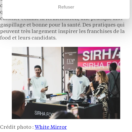
organiques et des emballages plastiques. C’est ainsi
Refuser
que nous avons pu découvrir de nouvelles façons de
cuisiner comme la fermentation, une pratique anti-
gaspillage et bonne pour la santé. Des pratiques qui
peuvent très largement inspirer les franchises de la
food et leurs candidats.
Crédit photo :
White Mirror