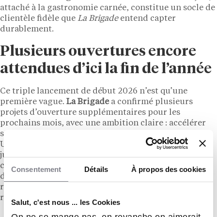
attaché à la gastronomie carnée, constitue un socle de
clientèle fidèle que
La Brigade
entend capter
durablement.
Plusieurs ouvertures encore
attendues d’ici la fin de l’année
Ce triple lancement de début 2026 n’est qu’une
première vague.
La Brigade
a confirmé plusieurs
projets d’ouverture supplémentaires pour les
prochains mois, avec une ambition claire : accélérer
sans dégrader les standards de qualité et de service.
Une équation délicate mais maîtrisée jusqu’ici, à en
juger par la cadence soutenue depuis fin 2025. Les
candidats intéressés peuvent se manifester
Consentement
Détails
À propos des cookies
directement auprès du réseau, qui participe
régulièrement aux grands salons de la franchise pour
recruter ses futurs franchisés à travers l’Hexagone.
Salut, c'est nous ... les Cookies