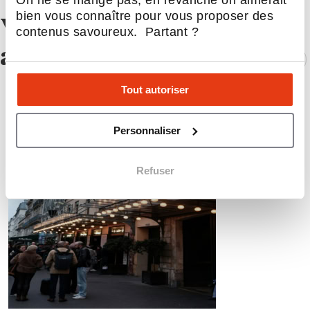
On ne se mange pas, en revanche on aimerait
bien vous connaître pour vous proposer des
Vous aimerez
contenus savoureux. Partant ?
aussi !
Tout autoriser
Personnaliser
Refuser