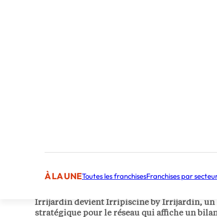
Publié par La Rédaction
À LA UNE
Toutes les franchises
Franchises par secteu
Le 3 décembre dernier, Irrijardin annonçait
Irrijardin devient Irripiscine by Irrijardin,
stratégique pour le réseau qui affiche un bilan