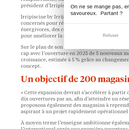
président d’Irripiscine.
On ne se mange pas, en
savoureux. Partant ?
Irripiscine by Irrijardin prévoit d’ailleurs d
concernés pour répondre aux enjeux environn
énergivores, des coffrets variateurs permetta
Refuser
pour améliorer la sécurité et limiter la cons
Sur le plan de son développement, Irripiscine
cap avec l’ouverture en 2025 de 5 nouveaux ma
croissance, estimée à 5 % grâce au changeme
concept.
Un objectif de 200 magasin
« Cette expansion devrait s’accélérer à partir
dix ouvertures par an, afin d’atteindre un rés
proposons également des magasins à reprendre
aspirant à un projet rapidement opérationnel »
À moyen terme l’enseigne ambitionne égalem