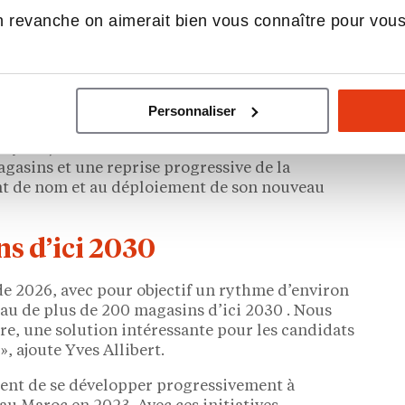
 revanche on aimerait bien vous connaître pour vou
’élargir en 2025 sa gamme de produits éco-
ementaux : des pompes à vitesse variable moins
nt des économies d’énergie, ou encore des volets
Personnaliser
ommation d’eau.
 by Irrijardin ambitionne de franchir un nouveau
gasins et une reprise progressive de la
nt de nom et au déploiement de son nouveau
s d’ici 2030
 de 2026, avec pour objectif un rythme d’environ
eau de plus de 200 magasins d’ici 2030 . Nous
, une solution intéressante pour les candidats
, ajoute Yves Allibert.
ent de se développer progressivement à