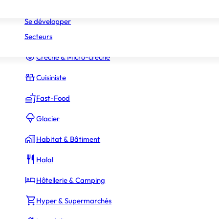
Réseaux
Commerce Associé
Se développer
Secteurs
Constructeur Piscines & Spas
Crèche & Micro-crèche
Cuisiniste
Fast-Food
Glacier
Habitat & Bâtiment
Halal
Hôtellerie & Camping
Hyper & Supermarchés