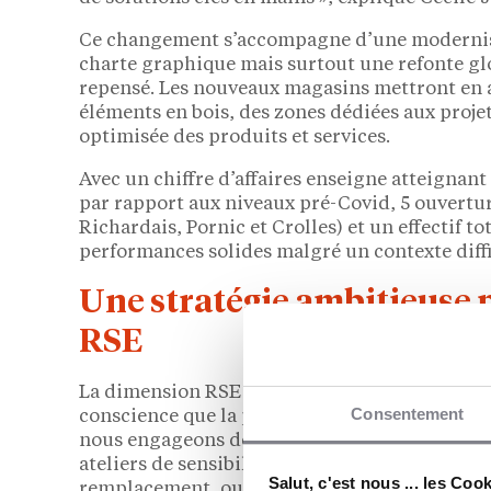
Ce changement s’accompagne d’une modernisa
charte graphique mais surtout une refonte gl
repensé. Les nouveaux magasins mettront en a
éléments en bois, des zones dédiées aux projet
optimisée des produits et services.
Avec un chiffre d’affaires enseigne atteignant
par rapport aux niveaux pré-Covid, 5 ouvertu
Richardais, Pornic et Crolles) et un effectif tot
performances solides malgré un contexte diffi
Une stratégie ambitieuse 
RSE
La dimension RSE reste un pilier central de l
Consentement
conscience que la piscine doit évoluer pour 
nous engageons depuis longtemps dans cette v
ateliers de sensibilisation aux bonnes pratique
Salut, c'est nous ... les Coo
remplacement, ou encore en développant des ci