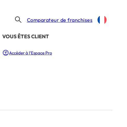
Comparateur de franchises
​VOUS ÊTES CLIENT
IRRIJARDIN FAIT PEAU NEUVE ET DEVIENT IRRIPISCINE BY IRRIJARDIN
Accéder à l’Espace Pro
t Irripiscine by
 LECTURE