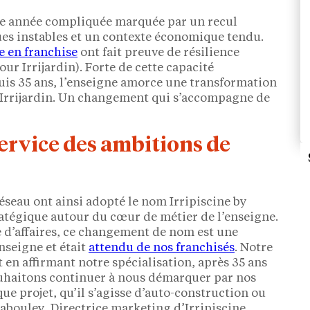
une année compliquée marquée par un recul
ues instables et un contexte économique tendu.
e en franchise
ont fait preuve de résilience
pour Irrijardin). Forte de cette capacité
uis 35 ans, l’enseigne amorce une transformation
 Irrijardin. Un changement qui s’accompagne de
service des ambitions de
éseau ont ainsi adopté le nom Irripiscine by
atégique autour du cœur de métier de l’enseigne.
re d’affaires, ce changement de nom est une
seigne et était
attendu de nos franchisés
. Notre
t en affirmant notre spécialisation, après 35 ans
ouhaitons continuer à nous démarquer par nos
e projet, qu’il s’agisse d’auto-construction ou
Jabouley, Directrice marketing d’Irripiscine.