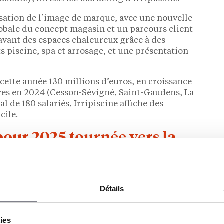
tion de l’image de marque, avec une nouvelle
obale du concept magasin et un parcours client
vant des espaces chaleureux grâce à des
s piscine, spa et arrosage, et une présentation
 cette année 130 millions d’euros, en croissance
res en 2024 (Cesson-Sévigné, Saint-Gaudens, La
al de 180 salariés, Irripiscine affiche des
cile.
pour 2025 tournée vers la
’engagement d’Irripiscine « Nous avons bien
Détails
être moins consommatrice d’eau et d’énergie. Nous
oie, en accompagnant nos clients à travers des
s, en valorisant la réparation au lieu du
kies
rcuits de seconde vie », explique Yves Allibert,