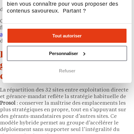
bien vous connaître pour vous proposer des
déclaré à LSA en décembre 2025
contenus savoureux. Partant ?
Ce mouvement d’expansion bénéficie d’un soutien
financier renforcé :
le fonds d’investissement
américain
Apollo
entre au capital de Prosol
, ce qui
Tout autoriser
donne au groupe les moyens de ses ambitions.
Entre intégration directe et
Personnaliser
gérance-mandat, un modèle
Refuser
d’exploitation hybride
La répartition des 32 sites entre exploitation directe
et gérance-mandat reflète la stratégie habituelle de
Prosol
: conserver la maîtrise des emplacements les
plus stratégiques en propre, tout en s’appuyant sur
des gérants-mandataires pour d’autres sites. Ce
modèle hybride permet au groupe d’accélérer le
déploiement sans supporter seul l’intégralité du