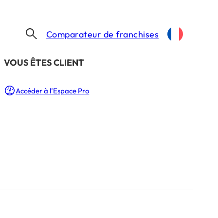
Comparateur de franchises
​VOUS ÊTES CLIENT
GARDEN PARK CONCEPT FRANCHIT LE CAP DES 30 AGENCES ET OUVRE SON RECRUTEMENT SUR TOUT LE TERRITOIRE
Accéder à l’Espace Pro
p des 30 agences
 le territoire