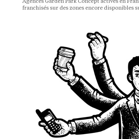
Agences Garden Park Concept actives en Franc
franchisés sur des zones encore disponibles su