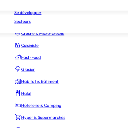
Réseaux
Commerce Associé
Se développer
Secteurs
Constructeur Piscines & Spas
Crèche & Micro-crèche
Cuisiniste
Fast-Food
Glacier
Habitat & Bâtiment
Halal
Hôtellerie & Camping
Hyper & Supermarchés