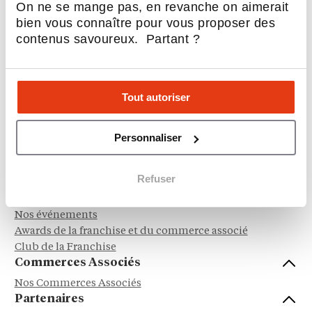
Sociétal, RSE & écologie
On ne se mange pas, en revanche on aimerait
Hôtellerie & Camping
bien vous connaître pour vous proposer des
Automobile, Moto et Cycle
contenus savoureux. Partant ?
Service à la personne
Dépôt - Vente
Tout autoriser
Franchisés
Nos franchises
Personnaliser
Reprendre une franchise
Avis et témoignages franchisés
Refuser
Franchiseurs
Se connecter à l'Express Franchise Pro
Nos événements
Awards de la franchise et du commerce associé
Club de la Franchise
Commerces Associés
Nos Commerces Associés
Partenaires