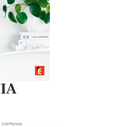
’IA
e contenus