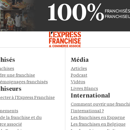
100%
FRANCHISÉ
FRANCHISE
hisés
Média
nchises
Articles
re une franchise
Podcast
 témoignages franchisés
Vidéos
hiseurs
Livres Blancs
International
ecter à l'Express Franchise
Comment ouvrir une franchi
énements
l'international ?
de la franchise et du
Les franchises en Espagne
ce associé
Les franchises en Belgique