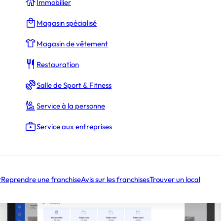
Immobilier
La Rédaction
Magasin spécialisé
Magasin de vêtement
Restauration
odule d’IA innovant
 XO7 Agency
Salle de Sport & Fitness
Service à la personne
Service aux entreprises
r
Reprendre une franchise
Avis sur les franchises
Trouver un local