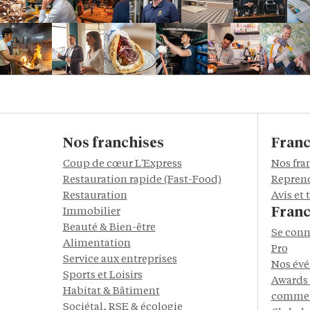
Nos franchises
Franc
Coup de cœur L'Express
Nos fra
Restauration rapide (Fast-Food)
Reprend
Restauration
Avis et
Franc
Immobilier
Beauté & Bien-être
Se conn
Alimentation
Pro
Service aux entreprises
Nos év
Sports et Loisirs
Awards 
Habitat & Bâtiment
commer
Sociétal, RSE & écologie