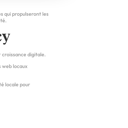
s qui propulseront les
té.
cy
croissance digitale.
s web locaux
té locale pour