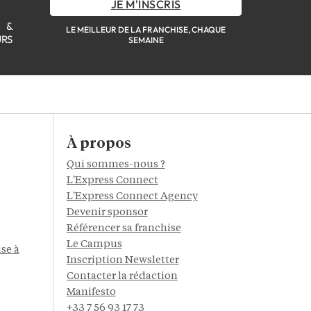
JE M'INSCRIS
S &
LE MEILLEUR DE LA FRANCHISE, CHAQUE
URS
SEMAINE
À propos
Qui sommes-nous ?
L'Express Connect
L'Express Connect Agency
Devenir sponsor
Référencer sa franchise
Le Campus
se à
Inscription Newsletter
Contacter la rédaction
Manifesto
+33 7 56 93 17 73