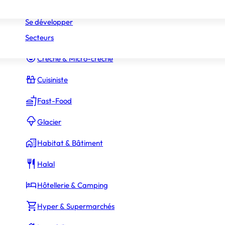
Réseaux
Commerce Associé
Se développer
Secteurs
Constructeur Piscines & Spas
Crèche & Micro-crèche
Cuisiniste
Fast-Food
Glacier
Habitat & Bâtiment
Halal
Hôtellerie & Camping
Hyper & Supermarchés