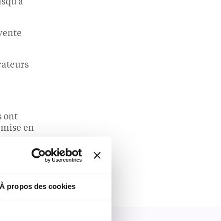
usqu’à
vente
rateurs
s ont
 mise en
À propos des cookies