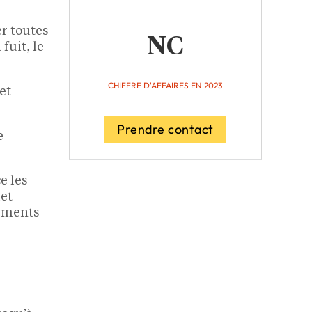
r toutes
NC
fuit, le
CHIFFRE D'AFFAIRES EN 2023
et
Prendre contact
e
e les
et
pements