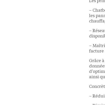
Les pri
– Chatb
les pann
chauffa
– Résea
disponi
– Maîtri
facture 
Grâce à 
données
d’optim
ainsi q
Concrèt
– Rédui