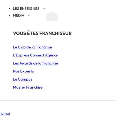
LES ENSEIGNES
MÉDIA
AGENDA
DÉCOUVRIR
PAR SECTEUR
THÉMATIQUES
VOUS ÊTES FRANCHISEUR
Juridique
Le Club de la Franchise
Alimentation
Cession reprise
L’Express Connect Agency
Ameublement & Décoration
International
Les Awards de la franchise
Automobile, Moto & Cycle
Comprendre la franchise
Nos Experts
S’implanter
Le Campus
Beauté & Bien-être
Animation et communication
Master Franchise
Boulangerie & Pâtisserie
Management
DSTONE
Burgers
Histoire d’entrepreneurs
Se lancer
nchise
Coffee shop & Salon de thé