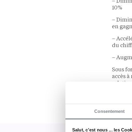
– Diminu
10%
– Dimin
en gagn
– Accél
du chiff
– Augme
Sous fo
accès à
relation
PRINCIPA
Burge
Consentement
U Exp
Salut, c'est nous ... les Coo