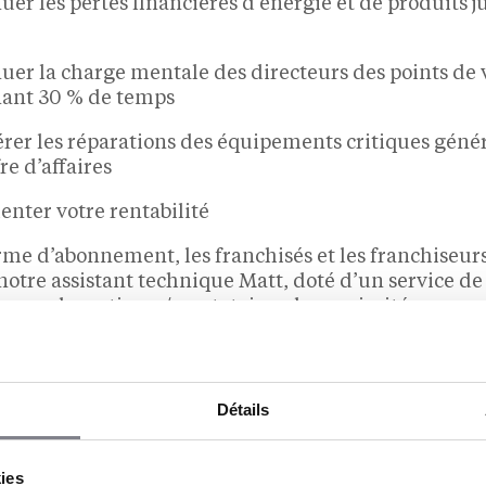
er les pertes financières d’énergie et de produits j
uer la charge mentale des directeurs des points de 
ant 30 % de temps
érer les réparations des équipements critiques géné
re d’affaires
nter votre rentabilité
rme d’abonnement, les franchisés et les franchiseur
 notre assistant technique Matt, doté d’un service de
 avec des artisans/prestataires de proximité.
UX CLIENTS
r King
Carrefour Market
Détails
ress
Celio
kies