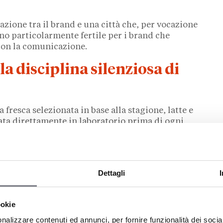
lazione tra il brand e una città che, per vocazione
no particolarmente fertile per i brand che
con la comunicazione.
la disciplina silenziosa di
 fresca selezionata in base alla stagione, latte e
tata direttamente in laboratorio prima di ogni
rketing, ma di
un metodo che definisce i tempi del
ro ingrediente principale è al massimo
i aspetta.
Dettagli
onoscibili, con una firma gustativa che non dipende
eca di ciò che lo compone. Un approccio che
ione delle location:
solo i contesti capaci di
ookie
i espansione.
nalizzare contenuti ed annunci, per fornire funzionalità dei socia