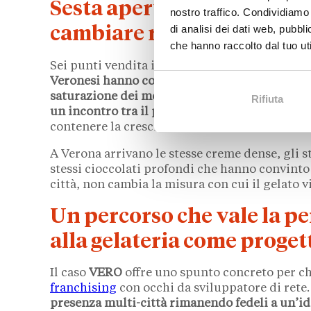
Sesta apertura, stessa bus
nostro traffico. Condividiamo 
di analisi dei dati web, pubbl
cambiare rotta
che hanno raccolto dal tuo uti
Sei punti vendita in città diverse, ma un unic
Veronesi hanno costruito VERO intorno a un’i
saturazione dei mercati.
Ogni città è una sce
Rifiuta
un incontro tra il progetto e un contesto rite
contenere la crescita per principio, ma di non 
A Verona arrivano le stesse creme dense, gli ste
stessi cioccolati profondi che hanno convinto
città, non cambia la misura con cui il gelato vi
Un percorso che vale la pe
alla gelateria come progett
Il caso
VERO
offre uno spunto concreto per c
franchising
con occhi da sviluppatore di rete.
presenza multi-città rimanendo fedeli a un’ide