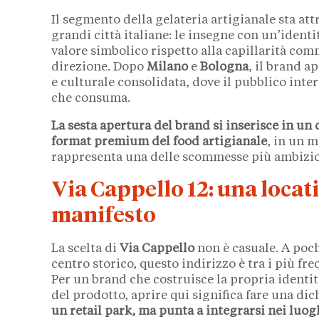
Il segmento della gelateria artigianale sta a
grandi città italiane: le insegne con un’identi
valore simbolico rispetto alla capillarità com
direzione. Dopo
Milano
e
Bologna
, il brand a
e culturale consolidata, dove il pubblico inter
che consuma.
La sesta apertura del brand si inserisce in un
format premium del food artigianale
, in un 
rappresenta una delle scommesse più ambiziose
Via Cappello 12: una locat
manifesto
La scelta di
Via Cappello
non è casuale. A poch
centro storico, questo indirizzo è tra i più fre
Per un brand che costruisce la propria identit
del prodotto, aprire qui significa fare una di
un retail park, ma punta a integrarsi nei luogh