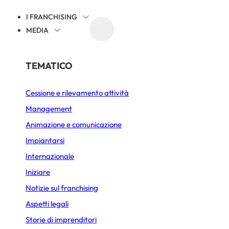
I FRANCHISING
MEDIA
EVENTI
NOTIZIE SUL FRANCHISING
PER SETTORE
TEMATICO
Cessione e rilevamento attività
Alimentazione
ona: la mongolfiera
Management
Bar Caffetteria
Animazione e comunicazione
in Via Cappello
Bellezza e Benessere
Impiantarsi
Internazionale
Fast-Food
Iniziare
PUBBLICATO IL 18 MAGGIO 2026
3 MIN. DI LETTURA
Gelateria
Notizie sul franchising
Immobiliare
Aspetti legali
Storie di imprenditori
Lavanderia