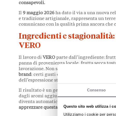
consapevoli.
Il
9 maggio 2026
ha dato il via a una nuova re
e tradizione artigianale, rappresenta un terre
comunicano con la qualità prima ancora che 
Ingredienti e stagionalità: 
VERO
Il lavoro di
VERO
parte dall’ingrediente: frutta
panna di provenienza locale, frutta secca tos
lavorazione. Non si tratta di una scelta di ma
brand
: certi gusti esistono solo quando il lo
dell’espressione stagionale. Quando non lo è, s
Consenso
Il risultato è un gelato dai sapori netti e ric
dagli aromi aggiunti ma dalla qualità intrins
diventa automaticamente un filtro nella selez
Questo sito web utilizza i c
apprezzare questa coerenza diventano mete d
Utilizziamo i cookie per perso