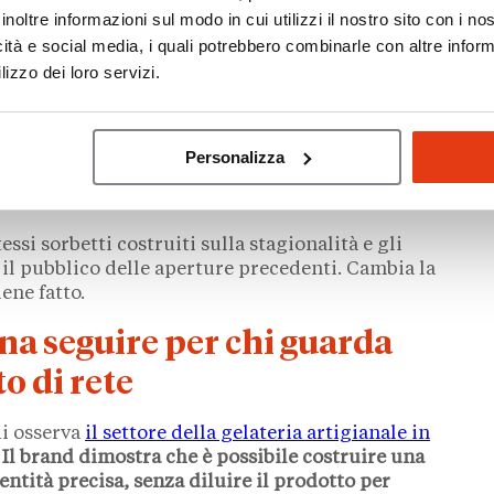
sola: crescere senza
inoltre informazioni sul modo in cui utilizzi il nostro sito con i n
icità e social media, i quali potrebbero combinarle con altre inform
lizzo dei loro servizi.
o filo conduttore.
Stefano Ceni e Massimo
dea di espansione che non segue la logica della
lta ponderata,
ogni apertura è la conseguenza di
Personalizza
nuto capace di accoglierlo
. Non si tratta di
far precedere la crescita al progetto.
ssi sorbetti costruiti sulla stagionalità e gli
 il pubblico delle aperture precedenti. Cambia la
ene fatto.
na seguire per chi guarda
o di rete
hi osserva
il settore della gelateria artigianale in
Il brand dimostra che è possibile costruire una
ntità precisa, senza diluire il prodotto per