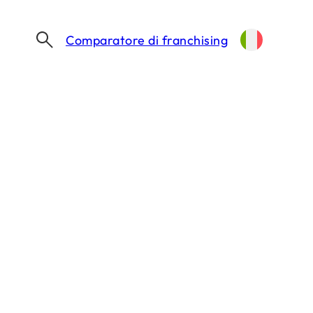
Comparatore di franchising
DA MILANO A VERONA: LA MONGOLFIERA DI VERO ATTERRA IN VIA CAPPELLO
 di VERO atterra