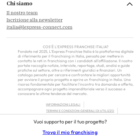
Chi siamo
Il nostro team
Iscrizione alla newsletter
italia@lexpress-connect.com
COS'È L'EXPRESS FRANCHISE ITALIA?
Fondata nel 2025, L'Express Franchise Italia è la piattaforma digitale
di riferimento per il franchising in Italia, pensata per mettere in
contatto le reti in franchising con i candidati all'affiliazione. Il nostro
portale raccoglie notizie, interviste, reportage, studi, analisi e guide
pratiche sul settore, oltre a riferimenti giuridici e finanziari. Un
catalogo pensato per cercare e confrontare le migliori opportunità
per avviare il proprio progetto e aprire un franchising in Italia. Una
risorsa fondamentale per facilitare l'incontro tra domanda e offerta,
accompagnare ogni progetto imprenditoriale verso il successo e
conoscere le ultime tendenze del mercato.
INFORMAZIONI LEGALI
TERMINI E CONDIZIONI GENERALI DI UTILIZZO
INFORMATIVA SULLA PRIVACY
Vuoi supporto per il tuo progetto?
FRANCHISOR TERMS – EUROPE
Trova il mio franchising