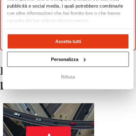
Leggi anche:
pubblicità e social media, i quali potrebbero combinarle
con altre informazioni che hai fornito loro o che hanno
Come aprire un fast food Five Guys in Italia
raccolto dal tuo utilizzo dei loro servizi.
nel 2026?
É possibile aprire un locale di street food Bily
Tacos?
Accetta tutti
Personalizza
Potrebbe anche
Rifiuta
piacerti!