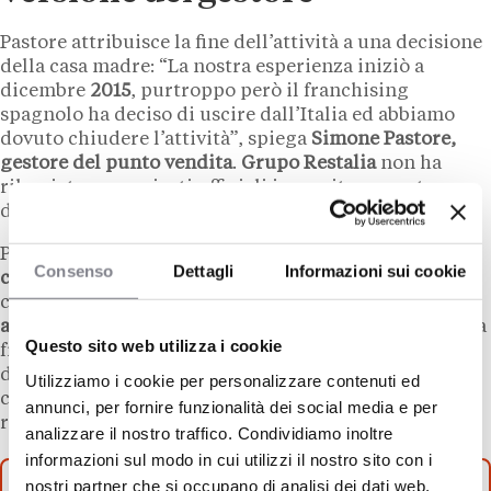
Pastore attribuisce la fine dell’attività a una decisione
della casa madre: “La nostra esperienza iniziò a
dicembre
2015
, purtroppo però il franchising
spagnolo ha deciso di uscire dall’Italia ed abbiamo
dovuto chiudere l’attività”, spiega
Simone Pastore,
gestore del punto vendita
.
Grupo Restalia
non ha
rilasciato comunicati ufficiali in merito a questa
dichiarazione.
Pastore sottolinea anche
i cambiamenti del tessuto
Consenso
Dettagli
Informazioni sui cookie
commerciale locale: l’esplosione della ristorazione
in
città ha moltiplicato la concorrenza, mentre
le
abitudini dei giovani
sono cambiate dopo il
Covid
. “La
Questo sito web utilizza i cookie
frequentazione dei locali per vedere le partite è
diminuita. Con gli smartphone e la grande offerta di
Utilizziamo i cookie per personalizzare contenuti ed
contenuti online, si è persa questa abitudine del
annunci, per fornire funzionalità dei social media e per
ritrovarsi”, osserva il gestore.
analizzare il nostro traffico. Condividiamo inoltre
informazioni sul modo in cui utilizzi il nostro sito con i
nostri partner che si occupano di analisi dei dati web,