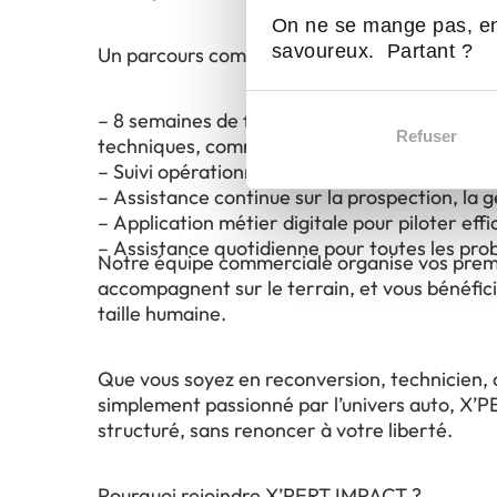
On ne se mange pas, en
savoureux. Partant ?
Un parcours complet dès votre intégration :
– 8 semaines de formation initiale : 4 semai
Refuser
techniques, commerciaux et gestion, et 4 sem
– Suivi opérationnel par nos formateurs tec
– Assistance continue sur la prospection, la g
– Application métier digitale pour piloter eff
– Assistance quotidienne pour toutes les pro
Notre équipe commerciale organise vos premi
accompagnent sur le terrain, et vous bénéfici
taille humaine.
Que vous soyez en reconversion, technicien, 
simplement passionné par l’univers auto, X’
structuré, sans renoncer à votre liberté.
Pourquoi rejoindre X’PERT IMPACT ?