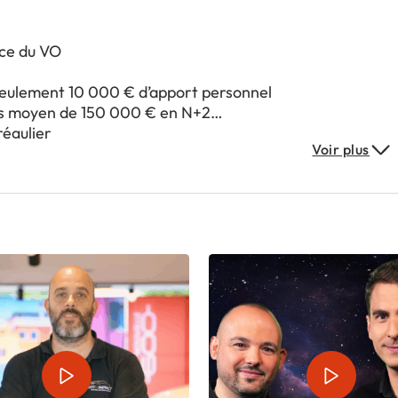
nce du VO
 seulement 10 000 € d’apport personnel
ires moyen de 150 000 € en N+2
régulier
Voir plus
 et soudé