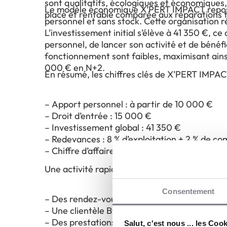
sont qualitatifs, écologiques et économiques,
Le modèle économique X’PERT IMPACT repose s
place et rentable comparée aux réparations t
personnel et sans stock. Cette organisation r
L’investissement initial s’élève à 41 350 €, 
personnel, de lancer son activité et de bénéfi
fonctionnement sont faibles, maximisant ainsi
000 € en N+2.
En résumé, les chiffres clés de X’PERT IMPAC
– Apport personnel : à partir de 10 000 €
– Droit d’entrée : 15 000 €
– Investissement global : 41 350 €
– Redevances : 8 % d’exploitation + 2 % de c
– Chiffre d’affaires moyen en N+2 : 150 000 
Une activité rapidement rentable grâce à :
Consentement
– Des rendez-vous clients générés dès le la
– Une clientèle BtoB fidélisable pour créer 
– Des prestations techniques à forte marge 
Salut, c'est nous ... les Coo