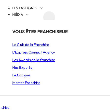
LES ENSEIGNES
MÉDIA
AGENDA
DÉCOUVRIR
PAR SECTEUR
THÉMATIQUES
VOUS ÊTES FRANCHISEUR
E
X’PERT IMPACT
Juridique
Le Club de la Franchise
Alimentation
Cession reprise
L’Express Connect Agency
Ameublement & Décoration
International
Les Awards de la franchise
Automobile, Moto & Cycle
Comprendre la franchise
Nos Experts
S’implanter
Le Campus
Beauté & Bien-être
Animation et communication
Master Franchise
Boulangerie & Pâtisserie
Management
Burgers
Histoire d’entrepreneurs
Se lancer
nchise
Coffee shop & Salon de thé