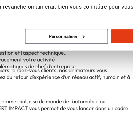
 revanche on aimerait bien vous connaître pour vou
nes dans notre centre de formation avec nos formateurs
Personnaliser
aines sur le terrain avec des franchisés expérimentés
hniques et animateurs commerciaux
estion et l’aspect technique
icacement votre activité
blématiques de chef d’entreprise
ers rendez-vous clients, nos animateurs vous
ez du retour d’expérience d’un réseau actif, humain et à
commercial, issu du monde de l’automobile ou
PERT IMPACT vous permet de vous lancer dans un cadre