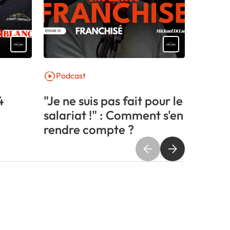
Podcast
Témoi
4
"Je ne suis pas fait pour le
Renco
salariat !" : Comment s'en
Pontoi
rendre compte ?