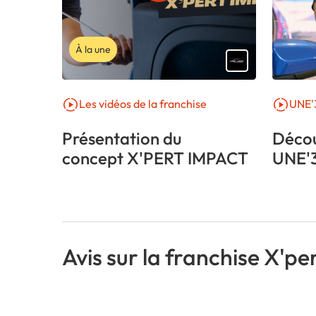
À la une
Les vidéos de la franchise
UNE'
Présentation du
Décou
concept X'PERT IMPACT
UNE'
Avis sur la franchise X'p