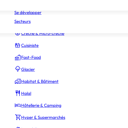
Réseaux
Commerce Associé
Se développer
Secteurs
Constructeur Piscines & Spas
Crèche & Micro-crèche
Cuisiniste
Fast-Food
Glacier
Habitat & Bâtiment
10 000 €
ssaires
Halal
Hôtellerie & Camping
Hyper & Supermarchés
41 300 €