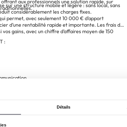
 offrant aux professionnels une solution rapide, sur
ur une structure mobile et légère : sans local, sans
raditionnelles.
éduit considérablement les charges fixes.
ce qui permet, avec seulement 10 000 € d’apport
cier d’une rentabilité rapide et importante. Les frais de
 vos gains, avec un chiffre d’affaires moyen de 150
T :
ommunication
€
Détails
ncement par notre service commercial
une récurrence dans les demandes
(100 % de marge brute en débosselage)
kies