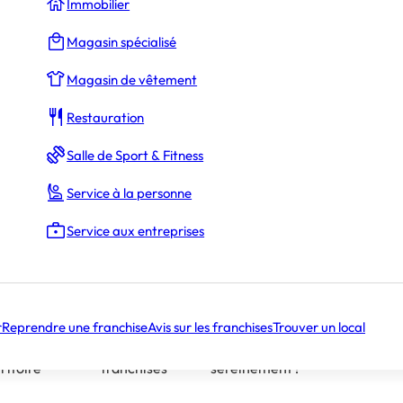
Immobilier
s droits d’entrée (
15 000 €
)
Magasin spécialisé
Magasin de vêtement
Restauration
150 000 €
Salle de Sport & Fitness
Service à la personne
Service aux entreprises
64
38
0
r
Reprendre une franchise
Avis sur les franchises
Trouver un local
plantations
Âge moyen
Pas de local, ni de
 le
des
personnel. Lancez vous
ritoire
franchisés
sereinement !