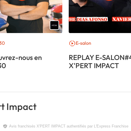
30
E-salon
vrez-nous en
REPLAY E-SALON#
30
X'PERT IMPACT
ert Impact